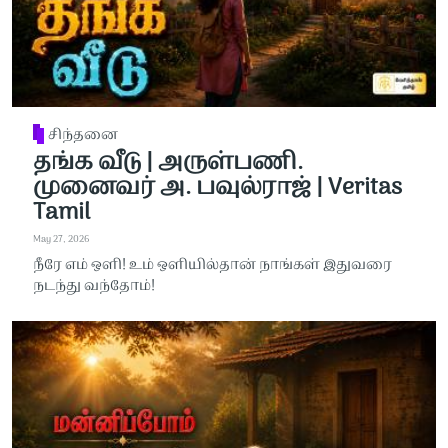
சிந்தனை
தங்க வீடு | அருள்பணி.
முனைவர் அ. பவுல்ராஜ் | Veritas
Tamil
May 27, 2026
நீரே எம் ஒளி! உம் ஒளியில்தான் நாங்கள் இதுவரை
நடந்து வந்தோம்!