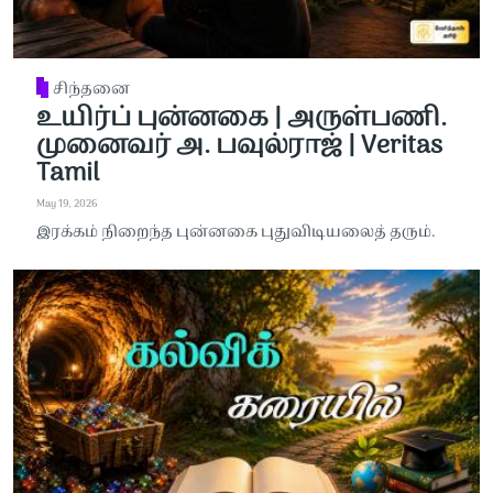
சிந்தனை
உயிர்ப் புன்னகை | அருள்பணி.
முனைவர் அ. பவுல்ராஜ் | Veritas
Tamil
May 19, 2026
இரக்கம் நிறைந்த புன்னகை புதுவிடியலைத் தரும்.