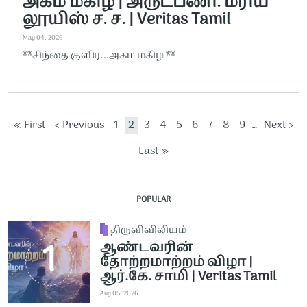
அகம் மகிழ | அருட்பணி. மரிய
லூயிஸ் ச. ச. | Veritas Tamil
May 04, 2026
**சிந்தை குளிர...அகம் மகிழ **
Pagination
First page
Previous page
Page
Current page
Page
Page
Page
Page
Page
Page
Page
Next pag
« First
‹ Previous
1
2
3
4
5
6
7
8
9
…
Next ›
Last page
Last »
POPULAR
திருவிவிலியம்
ஆண்டவரின்
தோற்றமாற்றம் விழா |
ஆர்.கே. சாமி | Veritas Tamil
Aug 05, 2026