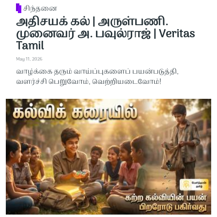
சிந்தனை
அதிசயக் கல் | அருள்பணி.
முனைவர் அ. பவுல்ராஜ் | Veritas
Tamil
May 11, 2026
வாழ்க்கை தரும் வாய்ப்புகளைப் பயன்படுத்தி,
வளர்ச்சி பெறுவோம், வெற்றியடைவோம்!