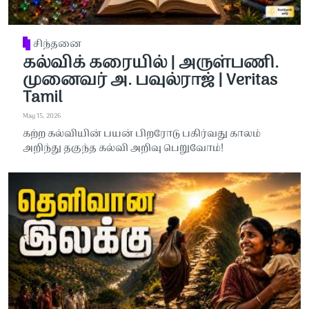
சிந்தனை
கல்விக் கரையில் | அருள்பணி.
முனைவர் அ. பவுல்ராஜ் | Veritas
Tamil
May 15, 2026
கற்ற கல்வியின் பயன் பிறரோடு பகிர்வது காலம்
அறிந்து தகுந்த கல்வி அறிவு பெறுவோம்!