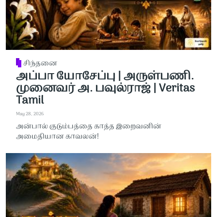
சிந்தனை
அப்பா யோசேப்பு | அருள்பணி.
முனைவர் அ. பவுல்ராஜ் | Veritas
Tamil
May 28, 2026
அன்பால் குடும்பத்தை காத்த இறைவனின்
அமைதியான காவலன்!