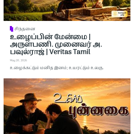
சிந்தனை
உழைப்பின் மேன்மை |
அருள்பணி. முனைவர் அ.
பவுல்ராஜ் | Veritas Tamil
May 20, 2026
உழைக்கட்டும் மனித இனம்; உயரட்டும் உலகு.