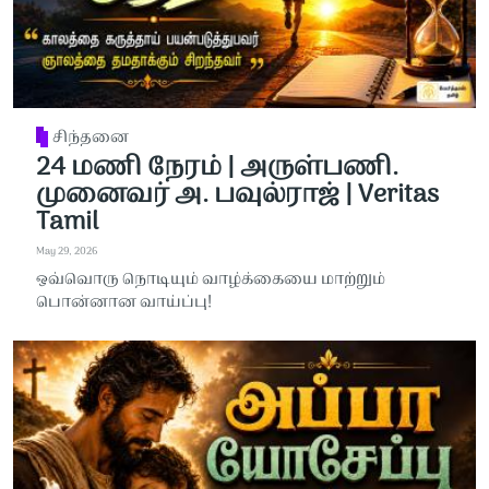
சிந்தனை
24 மணி நேரம் | அருள்பணி.
முனைவர் அ. பவுல்ராஜ் | Veritas
Tamil
May 29, 2026
ஒவ்வொரு நொடியும் வாழ்க்கையை மாற்றும்
பொன்னான வாய்ப்பு!