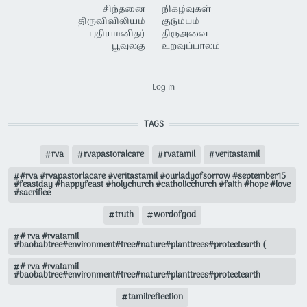
சிந்தனை
நிகழ்வுகள்
திருவிவிலியம்
குடும்பம்
புதியமனிதர்
திருஅவை
பூவுலகு
உறவுப்பாலம்
USER ACCOUNT MENU
Log in
TAGS
rva
rvapastoralcare
rvatamil
veritastamil
#rva #rvapastorlacare #veritastamil #ourladyofsorrow #september15
#feastday #happyfeast #holychurch #catholicchurch #faith #hope #love
#sacrifice
truth
wordofgod
# rva #rvatamil
#baobabtree#environment#tree#nature#planttrees#protectearth (
# rva #rvatamil
#baobabtree#environment#tree#nature#planttrees#protectearth
tamilreflection