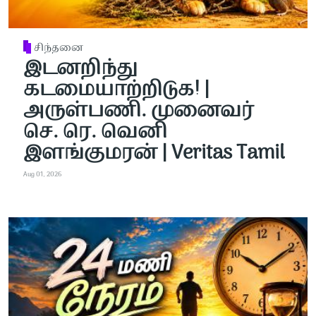
சிந்தனை
இடனறிந்து
கடமையாற்றிடுக! |
அருள்பணி. முனைவர்
செ. ரெ. வெனி
இளங்குமரன் | Veritas Tamil
Aug 01, 2026