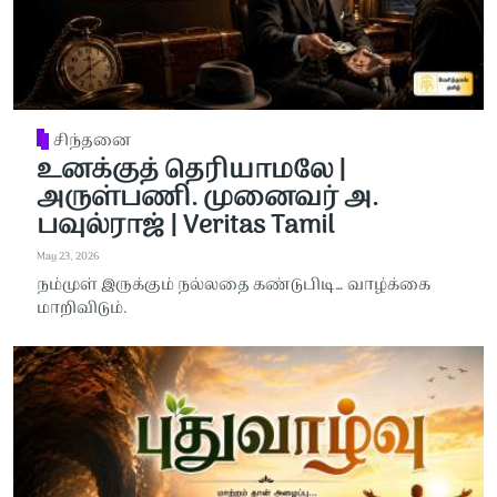
சிந்தனை
உனக்குத் தெரியாமலே |
அருள்பணி. முனைவர் அ.
பவுல்ராஜ் | Veritas Tamil
May 23, 2026
நம்முள் இருக்கும் நல்லதை கண்டுபிடி… வாழ்க்கை
மாறிவிடும்.