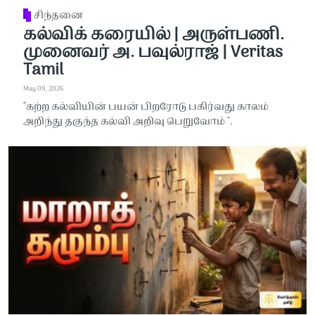
சிந்தனை
கல்விக் கரையில் | அருள்பணி.
முனைவர் அ. பவுல்ராஜ் | Veritas
Tamil
May 09, 2026
"கற்ற கல்வியின் பயன் பிறரோடு பகிர்வது காலம்
அறிந்து தகுந்த கல்வி அறிவு பெறுவோம் ".