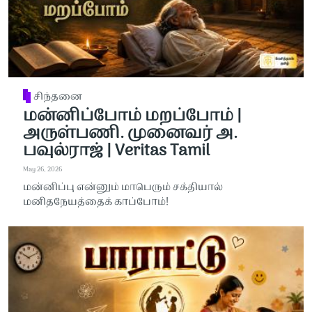
சிந்தனை
மன்னிப்போம் மறப்போம் |
அருள்பணி. முனைவர் அ.
பவுல்ராஜ் | Veritas Tamil
May 26, 2026
மன்னிப்பு என்னும் மாபெரும் சக்தியால்
மனிதநேயத்தைக் காப்போம்!