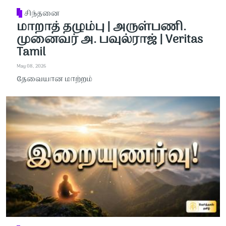
சிந்தனை
மாறாத் தழும்பு | அருள்பணி.
முனைவர் அ. பவுல்ராஜ் | Veritas
Tamil
May 08, 2026
தேவையான மாற்றம்