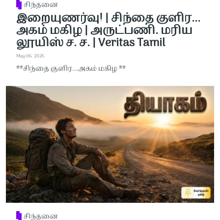
சிந்தனை
இறையுணர்வு! | சிந்தை குளிர...
அகம் மகிழ | அருட்பணி. மரிய
லூயிஸ் ச. ச. | Veritas Tamil
May 06, 2026
**சிந்தை குளிர...அகம் மகிழ **
சிந்தனை