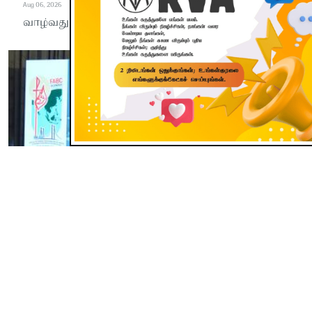
Aug 06, 2026
வாழ்வது ஒரு முறை வாழ்த்தட்டும் தலைமுறை
பூவுலகு
மாறிவரும் உலகில் தகவல்
குவிப்பை விட ஆன்மீக
ஞானமும் பகுத்தறிதலும்