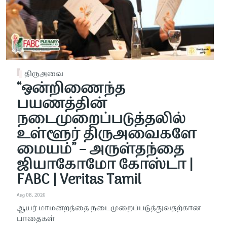
திருஅவை
“ஒன்றிணைந்த
பயணத்தின்
நடைமுறைப்படுத்தலில்
உள்ளூர் திருஅவைகளே
மையம்” – அருள்தந்தை
ஜியாகோமோ கோஸ்டா |
FABC | Veritas Tamil
Aug 08, 2026
ஆயர் மாமன்றத்தை நடைமுறைப்படுத்துவதற்கான
பாதைகள்