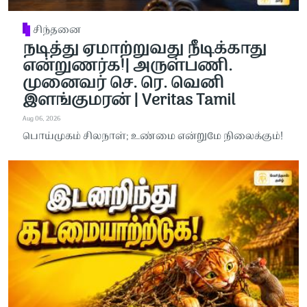
சிந்தனை
நடித்து ஏமாற்றுவது நீடிக்காது
என்றுணர்க!| அருள்பணி.
முனைவர் செ. ரெ. வெனி
இளங்குமரன் | Veritas Tamil
Aug 06, 2026
பொய்முகம் சிலநாள்; உண்மை என்றுமே நிலைக்கும்!