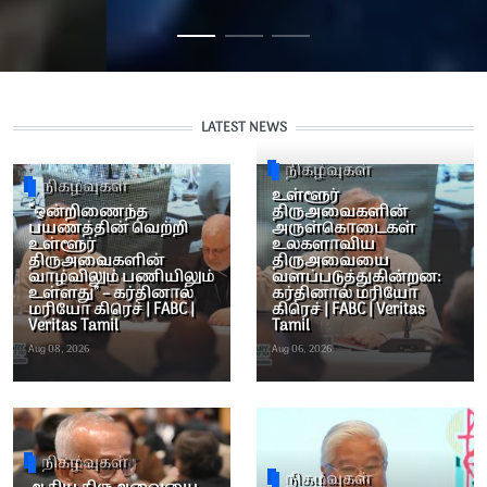
LATEST NEWS
நிகழ்வுகள்
நிகழ்வுகள்
உள்ளூர்
“ஒன்றிணைந்த
திருஅவைகளின்
பயணத்தின் வெற்றி
அருள்கொடைகள்
உள்ளூர்
உலகளாவிய
திருஅவைகளின்
திருஅவையை
வாழ்விலும் பணியிலும்
வளப்படுத்துகின்றன:
உள்ளது” – கர்தினால்
கர்தினால் மரியோ
மரியோ கிரெச் | FABC |
கிரெச் | FABC | Veritas
Veritas Tamil
Tamil
Aug 08, 2026
Aug 06, 2026
நிகழ்வுகள்
நிகழ்வுகள்