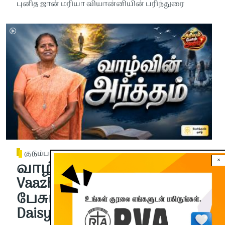
புனித ஜான் மரியா வியான்னியின் பரிந்துரை
குடும்பம்
×
வாழ்வின் அர்த்தம் |
Vaazhvin Artham | அகிலம்
பேசும் அன்பு | Sr. Margaret
Daisy | Chapter-26