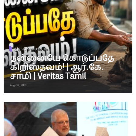
திருவிவிலியம்
தன்னையே கொடுப்பதே
கிறிஸ்தவம்! | ஆர்.கே.
சாமி | Veritas Tamil
Aug 08, 2026