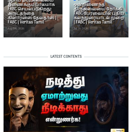
ஆசிய திருஅவையை
இணைக்கும் பாலமாக
ஒன்றிணைந்த
FABC செயல்படுகிறது:
திருஅவையை நோக்கி
அருட்தந்தை
FABC பேரவையில் புதிய
கிளாரன்ஸ் தேவதாஸ் |
கலந்துரையாடல் முறை
FABC | Veritas Tamil
| FABC | Veritas Tamil
Aug 04, 2026
Jul 31, 2026
LATEST CONTENTS