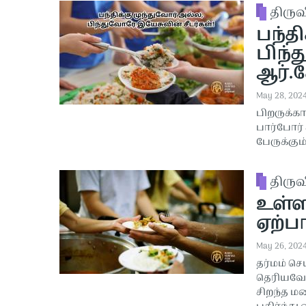
திரு
பந்தி
பிந்த
ஆர்.க
May 28, 202
பிறருக்கா
பார்போர்
பேருக்கும்
திரு
உள்ள
ஏற்பா
May 26, 202
தர்மம் செ
தெரியவேண
சிறந்த மன