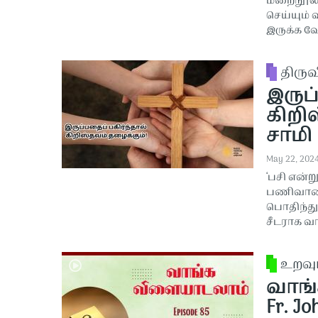
மறைநூல் வ
செய்யும்
இருக்க வே
திரு
இருப
கிறிஸ
சாமி |
May 22, 202
‘பசி என்ற
பணிவானடா
பொதிந்த
சீடராக வ
உறவு
வாங்
Fr. Jo