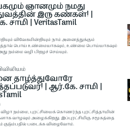
கமும் ஞானமும் நமது
துவத்தின் இரு கண்கள்! |
ே. சாமி | VeritasTamil
ியும் விவேகமின்றியும் நாம் அனைத்துக்கும்
்த்தால் பொய் உண்மையாகவும், உண்மை பொய்யாகவும்
 அது நம்மை வழி பிறழச் செய்யும்.
விவிலியம்
ை தாழ்த்துவோரே
்தப்படுவர்! | ஆர்.கே. சாமி |
sTamil
4
ிழா நம்மை, புரட்சியைக் கொணர்ந்த புரட்சித்தாயின்
ாக வாழவும் அழைக்கிறது. இப்புரட்சிமிகு சமூகத்தை
நம் குடும்பதில் படைக்க விழைவோம்.