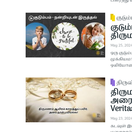
பகிர்ந்து
குடும்
குடும
திரும
May 25, 202
ஒரு குடும
முக்கியம
ஒலியோடைய
திரு
திரு
அரை ந
Verita
May 23, 202
கடவுள் இ