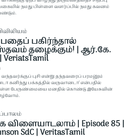
ாக்கிற்கு ஏற்ப வாழ்ந்து திருமணத்தைச் சிறப்பு
 வகையில் நமது பிள்ளை வளர்ப்பில் நமது கவனம்
ண்டும்.
விவிலியம்
்பதைப் பகிர்ந்தால்
்தவம் தழைக்கும்! | ஆர்.கே.
 VeriatsTamil
4
ு வந்தவர்க்குப் புசி என்று தந்தவரைப் பரமனும்
 கனிந்து பக்கத்தில் வருவானடா’ என்பதில்
ுள்ள பேருண்மையை மனதில் கொண்டு இயேசுவின்
ாழ்வோம்.
ப்பாலம்
க விளையாடலாம் | Episode 85 |
hnson SdC | VeritasTamil