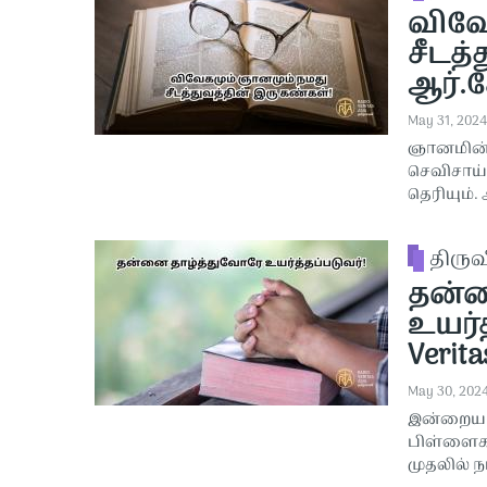
விவே
சீடத்
ஆர்.க
May 31, 2024
ஞானமின்ற
செவிசாய
தெரியும்.
திரு
தன்ன
உயர்த
Verita
May 30, 202
இன்றைய வ
பிள்ளைகள
முதலில் 