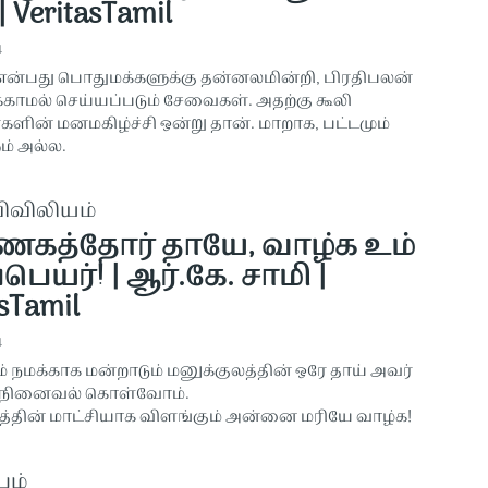
 VeritasTamil
4
ன்பது பொதுமக்களுக்கு தன்னலமின்றி, பிரதிபலன்
க்காமல் செய்யப்படும் சேவைகள். அதற்கு கூலி
ளின் மனமகிழ்ச்சி ஒன்று தான். மாறாக, பட்டமும்
் அல்ல.
விவிலியம்
கத்தோர் தாயே, வாழ்க உம்
்பெயர்! | ஆர்.கே. சாமி |
sTamil
4
 நமக்காக மன்றாடும் மனுக்குலத்தின் ஒரே தாய் அவர்
நினைவல் கொள்வோம்.
த்தின் மாட்சியாக விளங்கும் அன்னை மரியே வாழ்க!
பம்