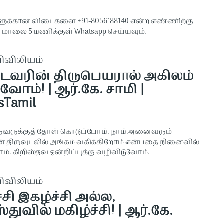
ுக்கான விடைகளை +91-8056188140 என்ற எண்ணிற்கு
4 மாலை 5 மணிக்குள் Whatsapp செய்யவும்.
விவிலியம்
வரின் திருபெயரால் அகிலம்
ோம்! | ஆர்.கே. சாமி |
sTamil
ருவருக்குத் தோள் கொடுப்போம். நாம் அனைவரும்
் திருவுடலில் அங்கம் வகிக்கிறோம் என்பதை நினைவில்
. கிறிஸ்தவ ஒன்றிப்புக்கு வழிவிடுவோம்.
விவிலியம்
்சி இகழ்ச்சி அல்ல,
்துவில் மகிழ்ச்சி! | ஆர்.கே.