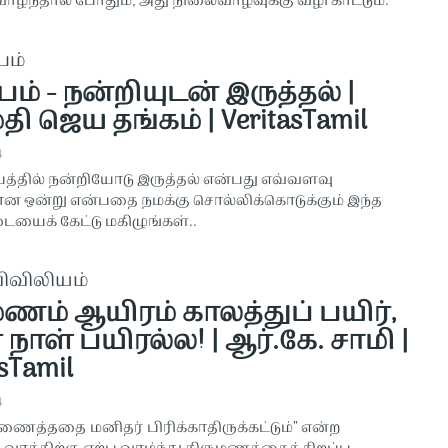
 வாழ்ந்தால் போதும், அது நிலைவாழ்வுக்கு வழி காட்டும்.
பம்
்பம் - நன்றியுடன் இருத்தல் |
தி ஜெய தங்கம் | VeritasTamil
4
்பத்தில் நன்றியோடு இருத்தல் என்பது எவ்வளவு
ான ஒன்று என்பதை நமக்கு சொல்லிக்கொடுக்கும் இந்த
ைக் கேட்டு மகிழுங்கள்..
விவிலியம்
மணம் ஆயிரம் காலத்துப் பயிர்,
ாள் பயிரல்ல! | ஆர்.கே. சாமி |
sTamil
4
ணைத்ததை மனிதர் பிரிக்காதிருக்கட்டும்” என்ற