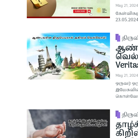
May 21, 2024
கேள்விகள
23.05.202
திரு
ஆண்ட
வெல்வ
Verita
May 21, 2024
ஒருவர் ஒ
இயேசுவின
கொள்வோம்
திரு
தாழ்ச
கிறிஸ