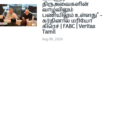
திருஅவைகளின்
வாழ்விலும்
பணியிலும் உள்ளது” –
கர்தினால் மரியோ
கிரெச் | FABC | Veritas
Tamil
Aug 08, 2026