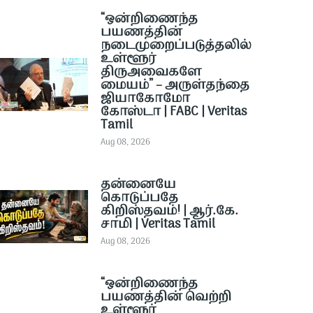
“ஒன்றிணைந்த
பயணத்தின்
நடைமுறைப்படுத்தலில்
உள்ளூர்
திருஅவைகளே
மையம்” – அருள்தந்தை
ஜியாகோமோ
கோஸ்டா | FABC | Veritas
Tamil
Aug 08, 2026
தன்னையே
கொடுப்பதே
கிறிஸ்தவம்! | ஆர்.கே.
சாமி | Veritas Tamil
Aug 08, 2026
“ஒன்றிணைந்த
பயணத்தின் வெற்றி
உள்ளூர்