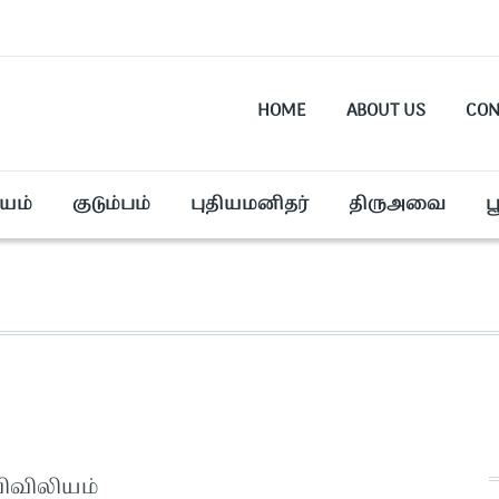
HOME
ABOUT US
CON
யம்
குடும்பம்
புதியமனிதர்
திருஅவை
ப
விவிலியம்