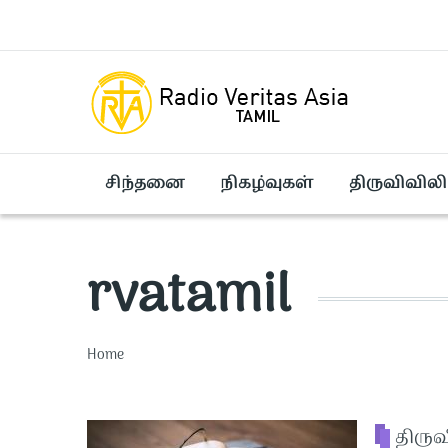
Skip to main content
சிந்தனை
நிகழ்வுகள்
திருவிவிலி
rvatamil
Breadcrumb
Home
திரு