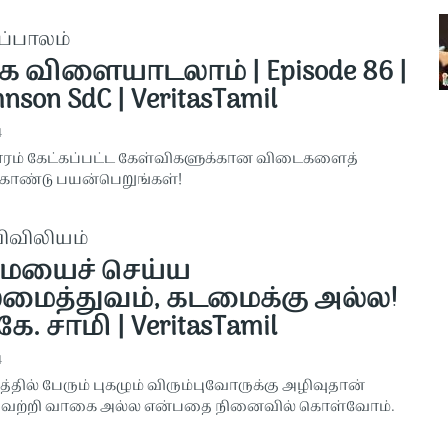
ப்பாலம்
க விளையாடலாம் | Episode 86 |
hnson SdC | VeritasTamil
4
ரம் கேட்கப்பட்ட கேள்விகளுக்கான விடைகளைத்
கொண்டு பயன்பெறுங்கள்!
விவிலியம்
ையைச் செய்ய
ைத்துவம், கடமைக்கு அல்ல!
கே. சாமி | VeritasTamil
4
்தில் பேரும் புகழும் விரும்புவோருக்கு அழிவுதான்
, வெற்றி வாகை அல்ல என்பதை நினைவில் கொள்வோம்.