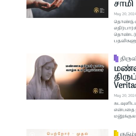
சாமி |
May 20, 202
தொண்டு எ
எதிர்பார்
தொண்டர்க
பதவிகளும
திரு
மண்ண
திருப
Verita
May 20, 202
கடவுளிடம்
என்பதை 
மனுக்குல
குடும்