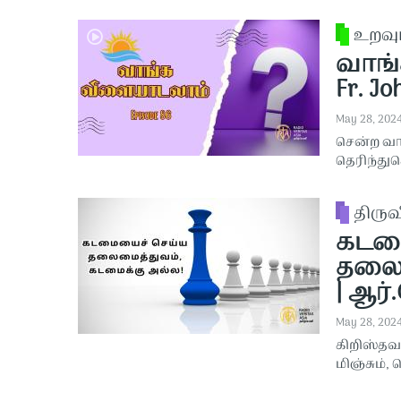
உறவு
வாங்
Fr. Jo
May 28, 202
சென்ற வா
தெரிந்து
திரு
கடம
தலைம
| ஆர்.
May 28, 202
கிறிஸ்தவத
மிஞ்சும்