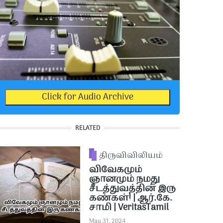
Click for Audio Archive
RELATED
திருவிவிலியம்
விவேகமும்
ஞானமும் நமது
சீடத்துவத்தின் இரு
கண்கள்! | ஆர்.கே.
சாமி | VeritasTamil
May 31, 2024