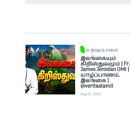
உறவுப்பாலம்
இலங்கையும்
கிறிஸ்துவமும் | Fr.
James Jenistan OMI |
யாழ்ப்பாணம்,
இலங்கை |
@veritastamil ​
Aug 07, 2026