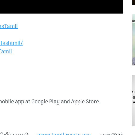
asTamil
tastamil/
Tamil
obile app at Google Play and Apple Store.