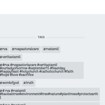
TAGS
rva
rvapastoralcare
rvatamil
veritastamil
#rva #rvapastorlacare #veritastamil
#ourladyofsorrow #september15 #feastday
#happyfeast #holychurch #catholicchurch #faith
#hope #love #sacrifice
wordofgod
truth
# rva #rvatamil
#baobabtree#environment#tree#nature#planttrees#protectearth
(