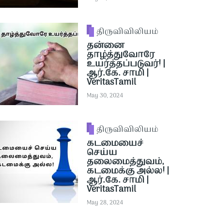
திருவிவிலியம்
தன்னை
தாழ்த்துவோரே
உயர்த்தப்படுவர்! |
ஆர்.கே. சாமி |
VeritasTamil
May 30, 2024
திருவிவிலியம்
கடமையைச்
செய்ய
தலைமைத்துவம்,
கடமைக்கு அல்ல! |
ஆர்.கே. சாமி |
VeritasTamil
May 28, 2024