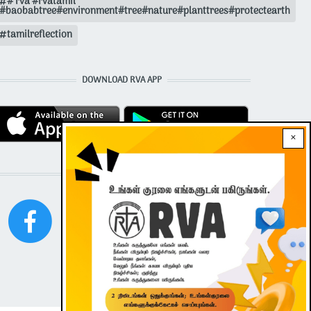
# rva #rvatamil
#baobabtree#environment#tree#nature#planttrees#protectearth
tamilreflection
DOWNLOAD RVA APP
×
STAY CONNECTED WITH US!