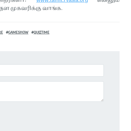
கிறீர்களா?
www.tamil.rvasia.org
என்னும்
ள முகவரிக்கு வாங்க.
RE
GAMESHOW
QUIZTIME