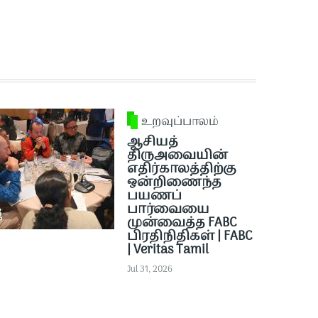
உறவுப்பாலம்
ஆசியத்
திருஅவையின்
எதிர்காலத்திற்கு
ஒன்றிணைந்த
பயணப்
பார்வையை
முன்வைத்த FABC
பிரதிநிதிகள் | FABC
| Veritas Tamil
Jul 31, 2026