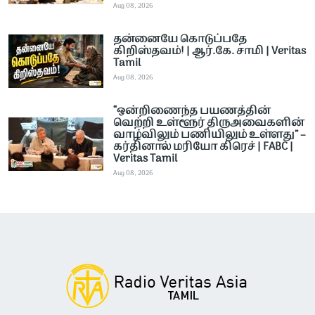
Aug 08, 2026
தன்னையே கொடுப்பதே
கிறிஸ்தவம்! | ஆர்.கே. சாமி | Veritas
Tamil
Aug 08, 2026
“ஒன்றிணைந்த பயணத்தின்
வெற்றி உள்ளூர் திருஅவைகளின்
வாழ்விலும் பணியிலும் உள்ளது” –
கர்தினால் மரியோ கிரெச் | FABC |
Veritas Tamil
Aug 08, 2026