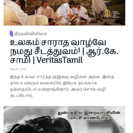
திருவிவிலியம்
உலகம் சாராத வாழ்வே
நமது சீடத்துவம்! | ஆர்.கே.
சாமி | VeritasTamil
May 14, 2024
இந்த உலகம் சார்ந்த குறுக்கு வழிகள் அல்ல. இதை
நாம் உணரும் வகையில் இயேசு நமக்காக
தந்தையிடம் மன்றாடுகிறார். அவர் சொல் வழி
நடப்போம்.