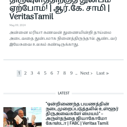
திருவுளத்திற்குத் துன்பம்
ஏற்போம்! | ஆர்.கே. சாமி |
VeritasTamil
May 09, 2024
அன்னை மரியா கணவன் துணையின்றி தாய்மை
அடைவதை துன்பமாக நினைத்திருந்தால் ஆண்டவர்
இயேசுவை உலகம் கண்டிருக்காது.
Pagination
Current page
Page
Page
Page
Page
Page
Page
Page
Page
Next page
Last page
1
2
3
4
5
6
7
8
9
…
Next ›
Last »
LATEST
“ஒன்றிணைந்த பயணத்தின்
நடைமுறைப்படுத்தலில் உள்ளூர்
திருஅவைகளே மையம்” –
அருள்தந்தை ஜியாகோமோ
கோஸ்டா | FABC | Veritas Tamil