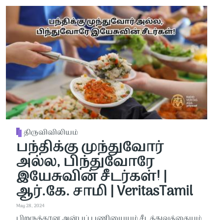
திருவிவிலியம்
பந்திக்கு முந்துவோர்
அல்ல, பிந்துவோரே
இயேசுவின் சீடர்கள்! |
ஆர்.கே. சாமி | VeritasTamil
May 28, 2024
பிறருக்கான அன்புப் பணியையும் சீடத்துவத்தையும்