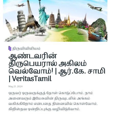
திருவிவிலியம்
ஆண்டவரின்
திருபெயரால் அகிலம்
வெல்வோம்! | ஆர்.கே. சாமி
| VeritasTamil
May 21, 2024
ஒருவர் ஒருவருக்குத் தோள் கொடுப்போம். நாம்
அனைவரும் இயேசுவின் திருவுடலில் அங்கம்
வகிக்கிறோம் என்பதை நினைவில் கொள்வோம்.
கிறிஸ்தவ ஒன்றிப்புக்கு வழிவிடுவோம்.