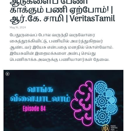
ஆடுகளைப் பேணி
காக்கும் பணி ஏற்போம்! |
ஆர்.கே. சாமி | VeritasTamil
May 16, 2024
பேதுருவைப் போல வருந்தி வருவோரை
கைத்தூக்கிவிட்டு, பணியில் அமர்த்துகிறவர்
ஆண்டவர் இயேசு என்பதை மனதில் கொள்வோம்.
இயேசுவின் இறைமக்களை அன்பு செய்து
பெணிகாக்க அவருக்கு பணியாளர்கள் தேவை.