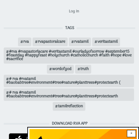
USER ACCOUNT MENU
Log in
TAGS
rva
rvapastoralcare
rvatamil
veritastamil
#rva #rvapastorlacare #veritastamil #ourladyofsorrow #september15
#feastday #happyfeast #holychurch #catholicchurch #faith #hope #love
#sacrifice
wordofgod
truth
# rva #rvatamil
#baobabtree#environment#tree#nature#planttrees#protectearth (
# rva #rvatamil
#baobabtree#environment#tree#nature#planttrees#protectearth
tamilreflection
DOWNLOAD RVA APP
×