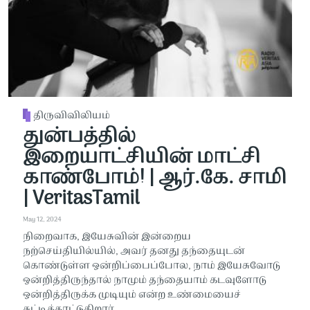
திருவிவிலியம்
துன்பத்தில்
இறையாட்சியின் மாட்சி
காண்போம்! | ஆர்.கே. சாமி
| VeritasTamil
May 12, 2024
நிறைவாக, இயேசுவின் இன்றைய
நற்செய்தியில்யில், அவர் தனது தந்தையுடன்
கொண்டுள்ள ஒன்றிப்பைப்போல, நாம் இயேசுவோடு
ஒன்றித்திருந்தால் நாமும் தந்தையாம் கடவுளோடு
ஒன்றித்திருக்க முடியும் என்ற உண்மையைச்
சுட்டிக்காட்டுகிறார்.