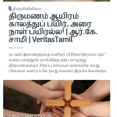
திருவிவிலியம்
திருமணம் ஆயிரம்
காலத்துப் பயிர், அரை
நாள் பயிரல்ல! | ஆர்.கே.
சாமி | VeritasTamil
May 23, 2024
கடவுள் இணைத்ததை மனிதர் பிரிக்காதிருக்கட்டும்”
என்ற மறைநூல் வாக்கிற்கு ஏற்ப வாழ்ந்து
திருமணத்தைச் சிறப்பு செய்யும் வகையில் நமது
பிள்ளை வளர்ப்பில் நமது கவனம் இருக்க வேண்டும்.