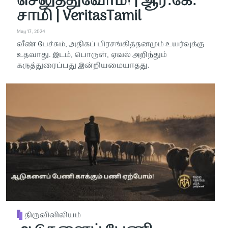
செலுத்துவோம்! | ஆர்.கே.
சாமி | VeritasTamil
May 17, 2024
வீண் பேச்சும், அதிகப் பிரசங்கித்தனமும் உயர்வுக்கு
உதவாது. இடம், பொருள், ஏவல் அறிந்தும்
கருத்துரைப்பது இன்றியமையாதது.
திருவிவிலியம்