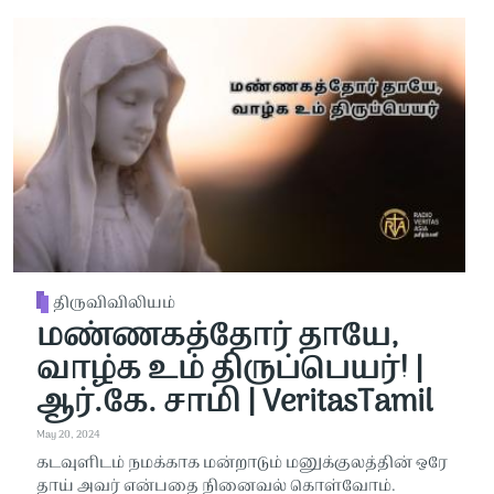
திருவிவிலியம்
மண்ணகத்தோர் தாயே,
வாழ்க உம் திருப்பெயர்! |
ஆர்.கே. சாமி | VeritasTamil
May 20, 2024
கடவுளிடம் நமக்காக மன்றாடும் மனுக்குலத்தின் ஒரே
தாய் அவர் என்பதை நினைவல் கொள்வோம்.