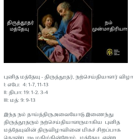
புனித மத்தேயு - திருத்தூதர், நற்செய்தியாளர் விழா
I: எபே: 4: 1-7, 11-13
II: திபா: 19: 1-2. 3-4
III: மத்: 9: 9-13
இந்த நம் தாய்த்திருஅவையோடு இணைந்து
திருத்தூதரும் நற்செய்தியாளருமாகிய புனித
மத்தேயுவின் திருவிழாவினை மிகச் சிறப்பாக
கொண்டாடி மகிழ்கின்றோம். மத்தேயு என்ற