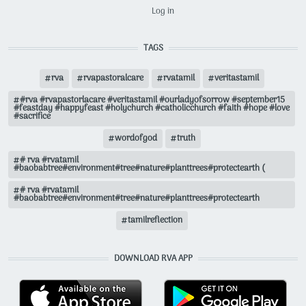
USER ACCOUNT MENU
Log in
TAGS
rva
rvapastoralcare
rvatamil
veritastamil
#rva #rvapastorlacare #veritastamil #ourladyofsorrow #september15
#feastday #happyfeast #holychurch #catholicchurch #faith #hope #love
#sacrifice
wordofgod
truth
# rva #rvatamil
#baobabtree#environment#tree#nature#planttrees#protectearth (
# rva #rvatamil
#baobabtree#environment#tree#nature#planttrees#protectearth
tamilreflection
DOWNLOAD RVA APP