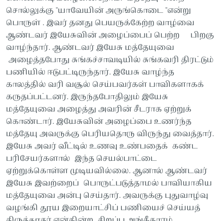
சொல்லுக்கு "யாவேயின் அருங்கொடை "என்று
பொருள் . இவர் தனது பெயருக்கேற்ற வாழ்வை
ஆண்டவர் இயேசுவின் அழைப்பைப் பெற்ற பிறகு
வாழ்ந்தார். ஆண்டவர் இயேசு மத்தேயுவை
அழைத்தபோது சுங்கச்சாவடியில் சுங்கவரி திரட்டும்
பணியில் ஈடுபட்டிருந்தார். இயேசு வாழ்ந்த
காலத்தில் வரி வசூல் செய்பவர்கள் பாவிகளாகக்
கருதப்பட்டனர். இருந்தபோதிலும் இயேசு
மத்தேயுவை அழைத்து அவரின் சீடராக ஏற்றுக்
கொண்டார். இயேசுவின் அழைப்பை உணர்ந்த
மத்தேயு அவருக்கு பெரியதொரு விருந்து வைத்தார்.
இயேசு அவர் வீட்டில் உணவு உண்பதைக் கண்ட
பரிசேயர்களால் இந்த செயல்பாட்டை
ஏற்றுக்கொள்ள முடியவில்லை. ஆனால் ஆண்டவர்
இயேசு இவற்றைப் பொருட்படுத்தாமல் பாவியாகிய
மத்தேயுவை அன்பு செய்தார். அவருக்கு புதுவாழ்வு
வழங்கி தூய இறையாட்சிப் பணியைச் செய்யத்
திருத்தூதர் என்கின்ற சிறப்பு அங்கீகாரம்