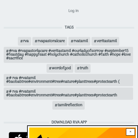
USER ACCOUNT MENU
Log in
TAGS
rva
rvapastoralcare
rvatamil
veritastamil
#rva #rvapastorlacare #veritastamil #ourladyofsorrow #september15
#feastday #happyfeast #holychurch #catholicchurch #faith #hope #love
#sacrifice
wordofgod
truth
# rva #rvatamil
#baobabtree#environment#tree#nature#planttrees#protectearth (
# rva #rvatamil
#baobabtree#environment#tree#nature#planttrees#protectearth
tamilreflection
DOWNLOAD RVA APP
×