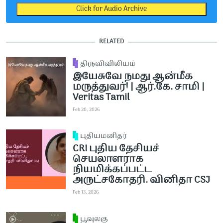
Click for Audio Archive
RELATED
திருவிவிலியம்
இயேசுவே நமது ஆன்மீக
மருத்துவர்! | ஆர்.கே. சாமி |
Veritas Tamil
Feb 20, 2026
புதியமனிதர்
CRI புதிய தேசியச்
செயலாளராக
நியமிக்கப்பட்ட
அருட்சகோதரி. வினிதா CSJ
Feb 13, 2026
பூவுலகு