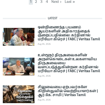
Current page
Page
Page
Page
Next page
Last page
1
2
3
4
Next ›
Last »
LATEST
ஒன்றிணைந்த பயணம்
ஆயர்களின் அதிகாரத்தைக்
குறைப்பதில்லை: கர்தினால்
மரியோ கிரெச் | FABC | Veritas Tamil
Aug 06, 2026
உள்ளூர் திருஅவைகளின்
அருள்கொடைகள் உலகளாவிய
திருஅவையை
வளப்படுத்துகின்றன: கர்தினால்
மரியோ கிரெச் | FABC | Veritas Tamil
Aug 06, 2026
சிலுவையை ஏற்பவர்களே
கிறிஸ்துவில் வெற்றியாளர்கள் |
ஆர்.கே. சாமி | Veritas Tamil
Aug 06, 2026