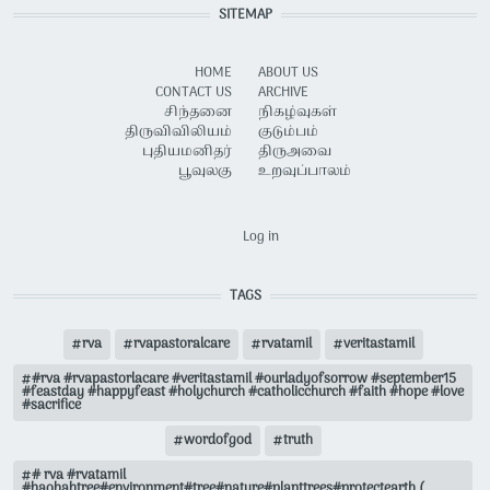
SITEMAP
HOME
ABOUT US
CONTACT US
ARCHIVE
சிந்தனை
நிகழ்வுகள்
திருவிவிலியம்
குடும்பம்
புதியமனிதர்
திருஅவை
பூவுலகு
உறவுப்பாலம்
USER ACCOUNT MENU
Log in
TAGS
rva
rvapastoralcare
rvatamil
veritastamil
#rva #rvapastorlacare #veritastamil #ourladyofsorrow #september15
#feastday #happyfeast #holychurch #catholicchurch #faith #hope #love
#sacrifice
wordofgod
truth
# rva #rvatamil
#baobabtree#environment#tree#nature#planttrees#protectearth (