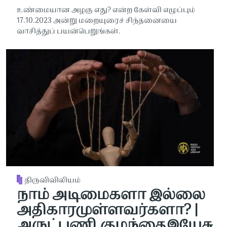
உண்மையான அழகு எது? என்ற கேள்வி எழுப்பும்
17.10.2023 அன்று மறையுரைச் சிந்தனையை
வாசித்துப் பயன்பெறுங்கள்.
திருவிவிலியம்
நாம் அடிமைகளா இல்லை
அதிகாரமுள்ளவர்களா? |
அருட்பணி.குழந்தைஇயேசு