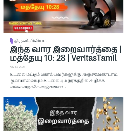
திருவிவிலியம்
இந்த வார இறைவார்த்தை |
மத்தேயு 10: 28 | VeritasTamil
Nov 13, 2023
உடலை மட்டும் கொல்பவர்களுக்கு அஞ்சவேண்டாம்.
ஆன்மாவையும் உடலையும் நரகத்தில் அழிக்க
வல்லவருக்கே அஞ்சுங்கள்.