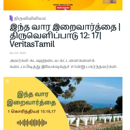
திருவிவிலியம்
இந்த வார இறைவார்த்தை |
திருவெளிப்பாடு 12: 17|
VeritasTamil
Dec 04, 2023
அவர்கள் கடவுளுடைய கட்டளைகளைக்
கடைப்பிடித்து இயேசுவுக்குச் சான்று பகர்ந்தவர்கள்.