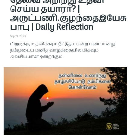
தேவை அறிந்து உதவி
செய்ய தயாரா? |
அருட்பணி.குழந்தைஇயேசு
பாபு | Daily Reflection
Sep 19, 2023
பிறருக்கு உதவிக்கரம் நீட்டுதல் என்ற பண்பானது
நம்முடைய மனித வாழ்க்கையில் மிகவும்
அவசியமான ஒன்றாகும்.