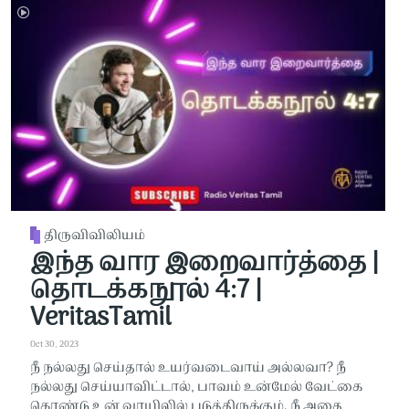
திருவிவிலியம்
இந்த வார இறைவார்த்தை |
தொடக்கநூல் 4:7 |
VeritasTamil
Oct 30, 2023
நீ நல்லது செய்தால் உயர்வடைவாய் அல்லவா? நீ
நல்லது செய்யாவிட்டால், பாவம் உன்மேல் வேட்கை
கொண்டு உன் வாயிலில் படுத்திருக்கும். நீ அதை