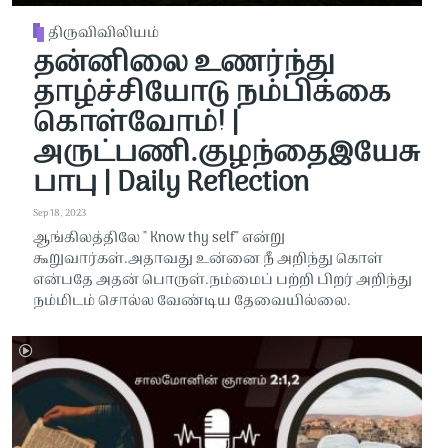
திருவிவிலியம்
தன்னிலை உணர்ந்து
தாழ்ச்சியோடு நம்பிக்கை
கொள்வோம்! |
அருட்பணி.குழந்தைஇயேசு
பாபு | Daily Reflection
Sep 18, 2023
ஆங்கிலத்திலே " Know thy self" என்று
கூறுவார்கள்.அதாவது உன்னை நீ அறிந்து கொள்
என்பதே அதன் பொருள்.நம்மைப் பற்றி பிறர் அறிந்து
நம்மிடம் சொல்ல வேண்டிய தேவையில்லை.