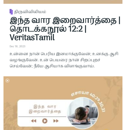
திருவிவிலியம்
இந்த வார இறைவார்த்தை |
தொடக்கநூல் 12:2 |
VeritasTamil
Dec 18, 2023
உன்னை நான் பெரிய இனமாக்குவேன்; உனக்கு ஆசி
வழங்குவேன். உன் பெயரை நான் சிறப்புறச்
செய்வேன்; நீயே ஆசியாக விளங்குவாய்.