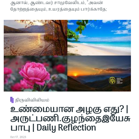
ஆனால், ஆண்டவர் சாமுவேலிடம், “அவன்
தோற்றத்தையும், உயரத்தையும் பார்க்காதே;
திருவிவிலியம்
உண்மையான அழகு எது? |
அருட்பணி.குழந்தைஇயேசு
பாபு | Daily Reflection
Oct 17, 2023