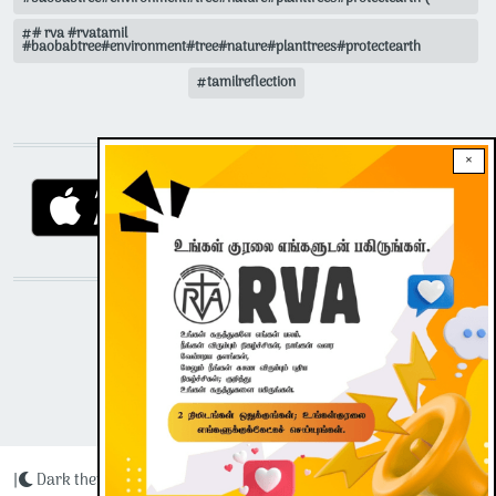
# rva #rvatamil
#baobabtree#environment#tree#nature#planttrees#protectearth
tamilreflection
DOWNLOAD RVA APP
×
STAY CONNECTED WITH US!
|
Dark theme