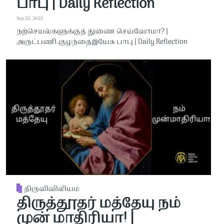
பாபு | Daily Reflection
Sep 22, 2023
நற்செயல்களுக்குத் துணை செய்வோமா? |
அருட்பணி.குழந்தைஇயேசு பாபு | Daily Reflection
திருவிவிலியம்
திருத்தூதர் மத்தேயு நம்
முன் மாதிரியா! |