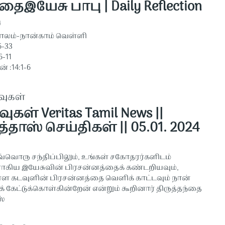
தைஇயேசு பாபு | Daily Reflection
4
ாலம்-நான்காம் வெள்ளி
6-33
6-11
் :14:1-6
வுகள்
வுகள் Veritas Tamil News ||
்தாஸ் செய்திகள் || 05.01. 2024
வ்வொரு சந்திப்பிலும், உங்கள் சகோதரர்களிடம்
கிய இயேசுவின் பிரசன்னத்தைக் கண்டறியவும்,
்ள கடவுளின் பிரசன்னத்தை வெளிக் காட்டவும் நான்
 கேட்டுக்கொள்கின்றேன் என்றும் கூறினார் திருத்தந்தை
ஸ்