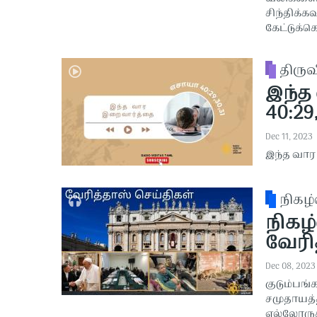
சிந்திக்க
கேட்டுக்க
திரு
இந்த
40:29,
Dec 11, 2023
இந்த வார
நிகழ்
நிகழ்
வேரித
Dec 08, 2023
குடும்பங்
சமுதாயத்
எல்லோருக