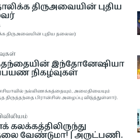
ோலிக்க திருஅவையின் புதிய
வர்
5
்க திருஅவையின் புதிய தலைவர்
வுகள்
த்தந்தையின் இந்தோனேஷியா
ப்பயண நிகழ்வுகள்
சியாவில் நல்லிணக்கத்தையும், அமைதியையும்
்த திருத்தந்தை பிரான்சிஸ் அழைப்பு விடுத்துள்ளார்.
விவிலியம்
் கலக்கத்திலிருந்து
தலை வேண்டுமா! | அருட்பணி.