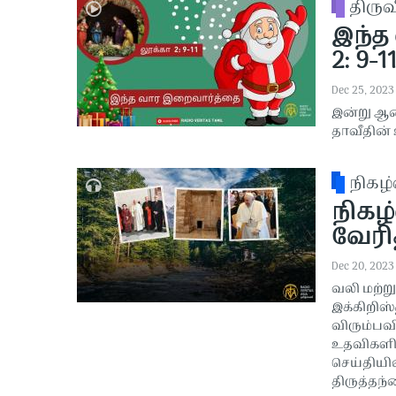
திரு
இந்த
2: 9-1
Dec 25, 2023
இன்று ஆண
தாவீதின் 
நிகழ்
நிகழ்
வேரித
Dec 20, 2023
வலி மற்று
இக்கிறிஸ்
விரும்பவ
உதவிகளில
செய்தியி
திருத்தந