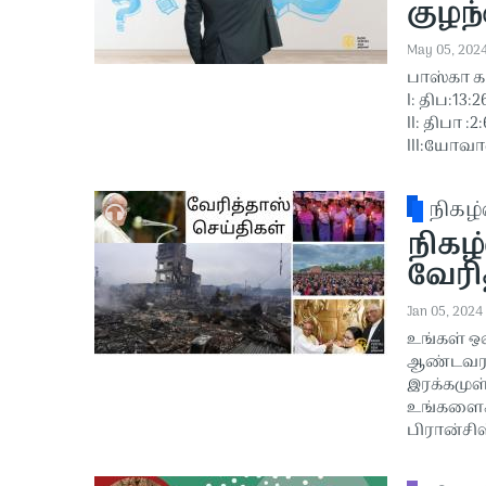
குழந்
May 05, 202
பாஸ்கா க
I: திப:13:2
II: திபா :2:
III:யோவான
நிகழ்
நிகழ்
வேரித
Jan 05, 2024
உங்கள் ஒ
ஆண்டவரா
இரக்கமுள
உங்களைக்
பிரான்சி