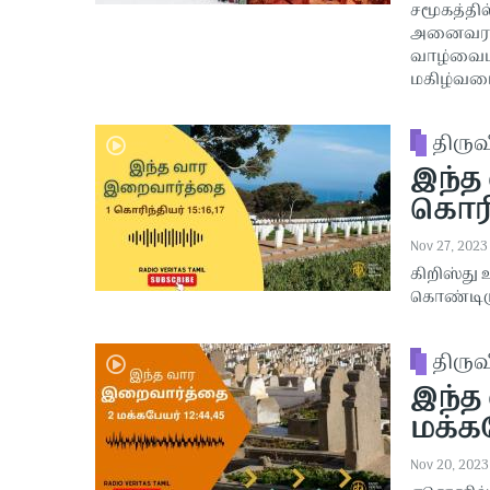
சமூகத்தி
அனைவரரைய
வாழ்வைப்
மகிழ்வடைக
திரு
இந்த
கொரிந
Nov 27, 2023
கிறிஸ்து
கொண்டிரு
திரு
இந்த
மக்கப
Nov 20, 2023