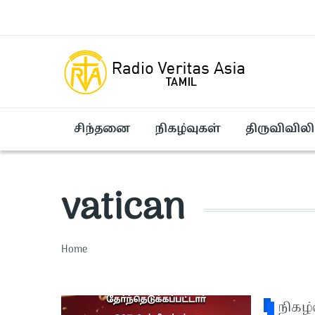
Skip to main content
சிந்தனை
நிகழ்வுகள்
திருவிவிலி
vatican
Breadcrumb
Home
நிகழ்