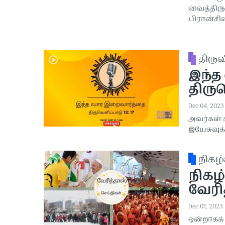
வைத்திருங
பிரான்சிஸ
திரு
இந்த
திருவ
Dec 04, 2023
அவர்கள்
இயேசுவுக்
நிகழ்
நிகழ்
வேரித
Dec 01, 2023
ஒன்றாகக்