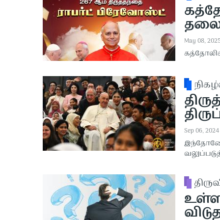
கத்த
தலை
May 08, 202
கத்தோலிக
நிகழ்
திரு
திரு
Sep 06, 2024
இந்தோனே
வலுப்படுத
திரு
உள்ளக
விடு