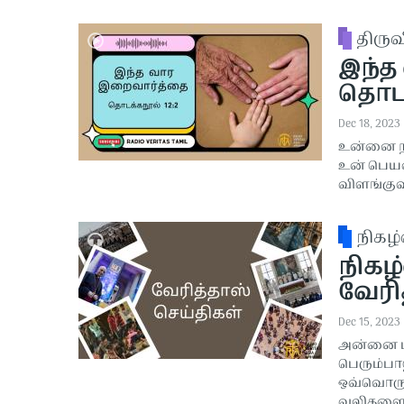
திரு
இந்த
தொடக்
Dec 18, 2023
உன்னை நா
உன் பெயர
விளங்குவ
நிகழ்
நிகழ்
வேரித
Dec 15, 2023
அன்னை ம
பெரும்பா
ஒவ்வொரு
வலிகளை அ