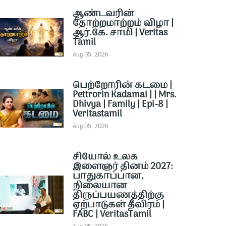
ஆண்டவரின்
தோற்றமாற்றம் விழா |
ஆர்.கே. சாமி | Veritas
Tamil
Aug 05, 2026
பெற்றோரின் கடமை |
Pettrorin Kadamai | | Mrs.
Dhivya | Family | Epi-8 |
Veritastamil ​
Aug 05, 2026
சியோல் உலக
இளைஞர் தினம் 2027:
பாதுகாப்பான,
நிலையான
திருப்பயணத்திற்கு
ஏற்பாடுகள் தீவிரம் |
FABC | VeritasTamil