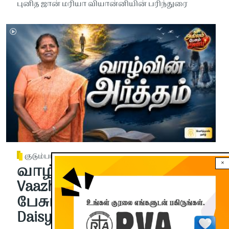
புனித ஜான் மரியா வியான்னியின் பரிந்துரை
குடும்பம்
×
வாழ்வின் அர்த்தம் |
Vaazhvin Artham | அகிலம்
பேசும் அன்பு | Sr. Margaret
Daisy | Chapter-26