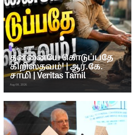
திருவிவிலியம்
தன்னையே கொடுப்பதே
கிறிஸ்தவம்! | ஆர்.கே.
சாமி | Veritas Tamil
Aug 08, 2026