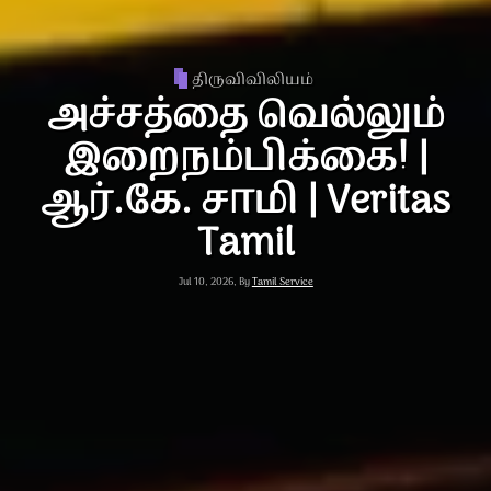
குடும்பம்
லட்சியக் கனவு |
Latchiyakka Kanavu |
அகிலம் பேசும் அன்பு |
Sr. Margaret Daisy |
Chapter-23
Jul 16, 2026, By
Tamil Service