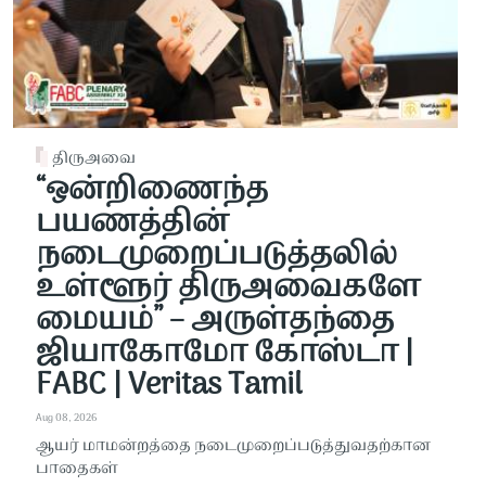
திருஅவை
“ஒன்றிணைந்த
பயணத்தின்
நடைமுறைப்படுத்தலில்
உள்ளூர் திருஅவைகளே
மையம்” – அருள்தந்தை
ஜியாகோமோ கோஸ்டா |
FABC | Veritas Tamil
Aug 08, 2026
ஆயர் மாமன்றத்தை நடைமுறைப்படுத்துவதற்கான
பாதைகள்