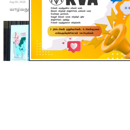
Aug 06, 2026
வாழ்வது ஒரு முறை வாழ்த்தட்டும் தலைமுறை
பூவுலகு
மாறிவரும் உலகில் தகவல்
குவிப்பை விட ஆன்மீக
ஞானமும் பகுத்தறிதலும்