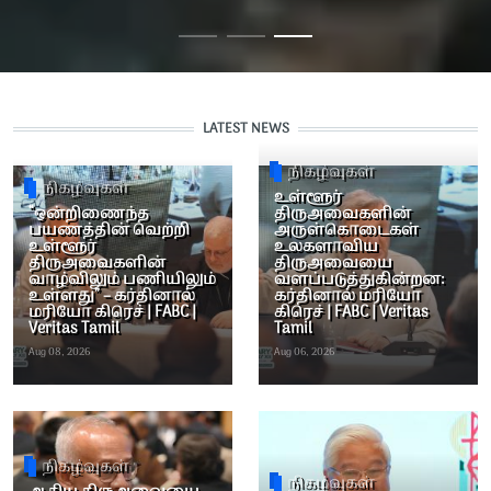
LATEST NEWS
நிகழ்வுகள்
நிகழ்வுகள்
உள்ளூர்
“ஒன்றிணைந்த
திருஅவைகளின்
பயணத்தின் வெற்றி
அருள்கொடைகள்
உள்ளூர்
உலகளாவிய
திருஅவைகளின்
திருஅவையை
வாழ்விலும் பணியிலும்
வளப்படுத்துகின்றன:
உள்ளது” – கர்தினால்
கர்தினால் மரியோ
மரியோ கிரெச் | FABC |
கிரெச் | FABC | Veritas
Veritas Tamil
Tamil
Aug 08, 2026
Aug 06, 2026
நிகழ்வுகள்
நிகழ்வுகள்