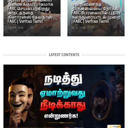
ஆசிய திருஅவையை
இணைக்கும் பாலமாக
ஒன்றிணைந்த
FABC செயல்படுகிறது:
திருஅவையை நோக்கி
அருட்தந்தை
FABC பேரவையில் புதிய
கிளாரன்ஸ் தேவதாஸ் |
கலந்துரையாடல் முறை
FABC | Veritas Tamil
| FABC | Veritas Tamil
Aug 04, 2026
Jul 31, 2026
LATEST CONTENTS