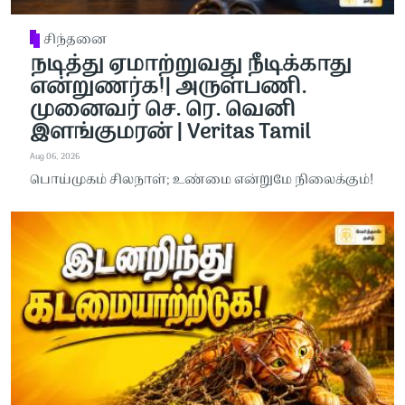
சிந்தனை
நடித்து ஏமாற்றுவது நீடிக்காது
என்றுணர்க!| அருள்பணி.
முனைவர் செ. ரெ. வெனி
இளங்குமரன் | Veritas Tamil
Aug 06, 2026
பொய்முகம் சிலநாள்; உண்மை என்றுமே நிலைக்கும்!