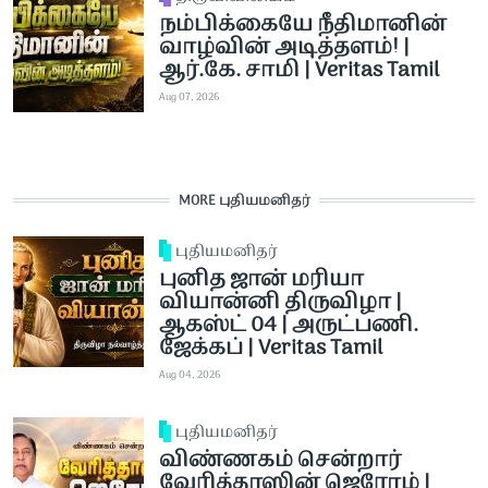
நம்பிக்கையே நீதிமானின்
வாழ்வின் அடித்தளம்! |
ஆர்.கே. சாமி | Veritas Tamil
Aug 07, 2026
MORE புதியமனிதர்
புதியமனிதர்
புனித ஜான் மரியா
வியான்னி திருவிழா |
ஆகஸ்ட் 04 | அருட்பணி.
ஜேக்கப் | Veritas Tamil
Aug 04, 2026
புதியமனிதர்
விண்ணகம் சென்றார்
வேரித்தாஸின் ஜெரோம் |