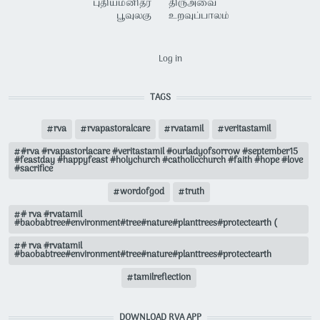
புதியமனிதர்
திருஅவை
பூவுலகு
உறவுப்பாலம்
USER ACCOUNT MENU
Log in
TAGS
rva
rvapastoralcare
rvatamil
veritastamil
#rva #rvapastorlacare #veritastamil #ourladyofsorrow #september15
#feastday #happyfeast #holychurch #catholicchurch #faith #hope #love
#sacrifice
wordofgod
truth
# rva #rvatamil
#baobabtree#environment#tree#nature#planttrees#protectearth (
# rva #rvatamil
#baobabtree#environment#tree#nature#planttrees#protectearth
tamilreflection
DOWNLOAD RVA APP