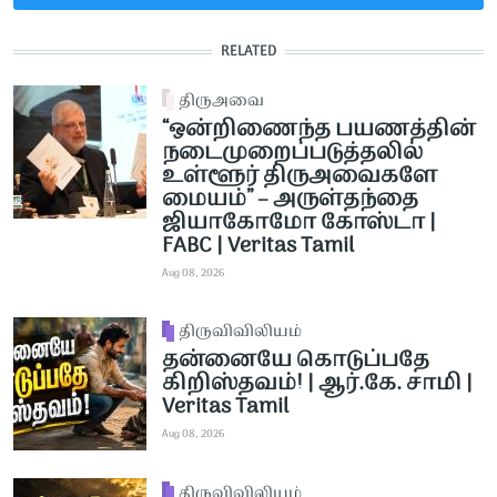
RELATED
திருஅவை
“ஒன்றிணைந்த பயணத்தின்
நடைமுறைப்படுத்தலில்
உள்ளூர் திருஅவைகளே
மையம்” – அருள்தந்தை
ஜியாகோமோ கோஸ்டா |
FABC | Veritas Tamil
Aug 08, 2026
திருவிவிலியம்
தன்னையே கொடுப்பதே
கிறிஸ்தவம்! | ஆர்.கே. சாமி |
Veritas Tamil
Aug 08, 2026
திருவிவிலியம்