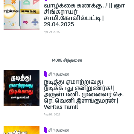
வாழ்க்கை கணக்கு ..! || ஞா
சிங்கராயர்
சாமி.கோவில்பட்டி |
29.04.2025
Apr 29, 2025
MORE சிந்தனை
சிந்தனை
நடித்து ஏமாற்றுவது
நீடிக்காது என்றுணர்க!|
அருள்பணி. முனைவர் செ.
ரெ. வெனி இளங்குமரன் |
Veritas Tamil
Aug 06, 2026
சிந்தனை