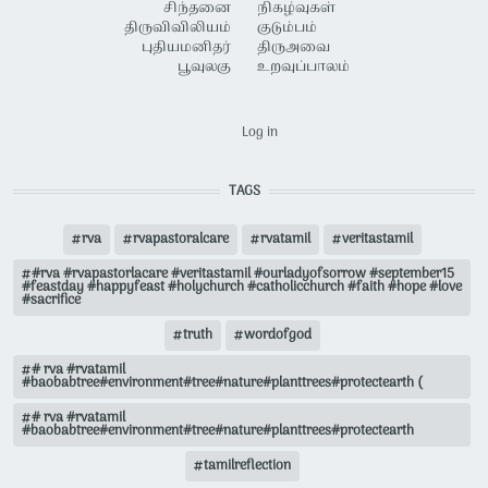
சிந்தனை
நிகழ்வுகள்
திருவிவிலியம்
குடும்பம்
புதியமனிதர்
திருஅவை
பூவுலகு
உறவுப்பாலம்
USER ACCOUNT MENU
Log in
TAGS
rva
rvapastoralcare
rvatamil
veritastamil
#rva #rvapastorlacare #veritastamil #ourladyofsorrow #september15
#feastday #happyfeast #holychurch #catholicchurch #faith #hope #love
#sacrifice
truth
wordofgod
# rva #rvatamil
#baobabtree#environment#tree#nature#planttrees#protectearth (
# rva #rvatamil
#baobabtree#environment#tree#nature#planttrees#protectearth
tamilreflection