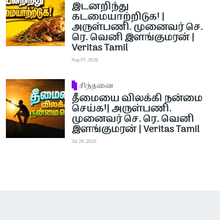
இடனறிந்து
கடமையாற்றிடுக! |
அருள்பணி. முனைவர் செ.
ரெ. வெனி இளங்குமரன் |
Veritas Tamil
Aug 01, 2026
சிந்தனை
தீமையை விலக்கி நன்மை
செய்க!| அருள்பணி.
முனைவர் செ. ரெ. வெனி
இளங்குமரன் | Veritas Tamil
Jul 29, 2026