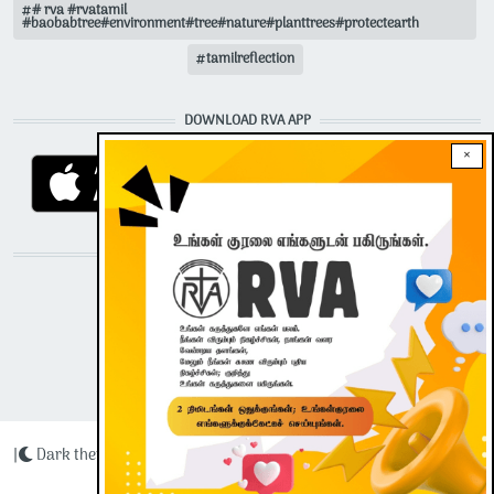
# rva #rvatamil
#baobabtree#environment#tree#nature#planttrees#protectearth
tamilreflection
DOWNLOAD RVA APP
×
STAY CONNECTED WITH US!
|
Dark theme
Radio Veritas Asia © 2023