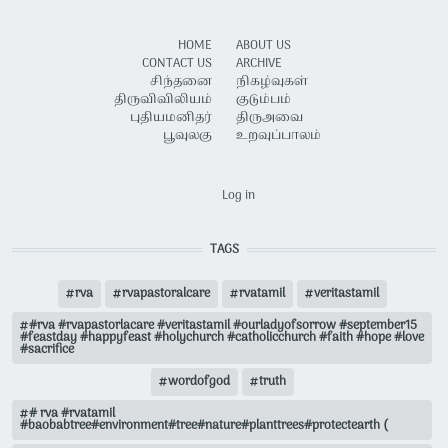
HOME
ABOUT US
CONTACT US
ARCHIVE
சிந்தனை
நிகழ்வுகள்
திருவிவிலியம்
குடும்பம்
புதியமனிதர்
திருஅவை
பூவுலகு
உறவுப்பாலம்
USER ACCOUNT MENU
Log in
TAGS
rva
rvapastoralcare
rvatamil
veritastamil
#rva #rvapastorlacare #veritastamil #ourladyofsorrow #september15
#feastday #happyfeast #holychurch #catholicchurch #faith #hope #love
#sacrifice
wordofgod
truth
# rva #rvatamil
#baobabtree#environment#tree#nature#planttrees#protectearth (