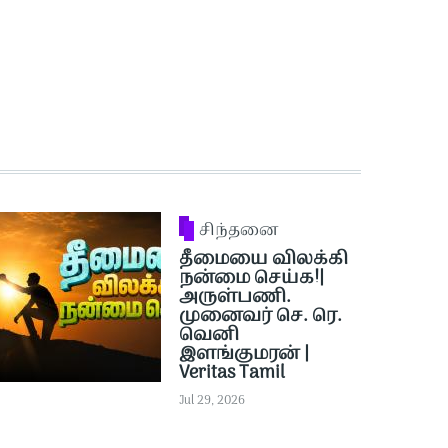
சிந்தனை
தீமையை விலக்கி
நன்மை செய்க!|
அருள்பணி.
முனைவர் செ. ரெ.
வெனி
இளங்குமரன் |
Veritas Tamil
Jul 29, 2026