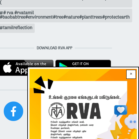
(
# rva #rvatamil
#baobabtree#environment#tree#nature#planttrees#protectearth
tamilreflection
DOWNLOAD RVA APP
×
STAY CONNECTED WITH US!