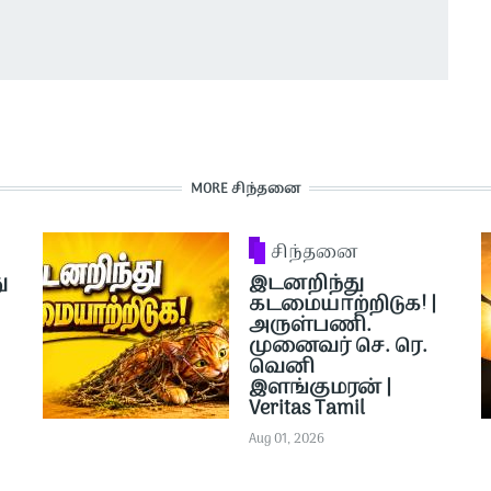
MORE சிந்தனை
சிந்தனை
ு
இடனறிந்து
கடமையாற்றிடுக! |
அருள்பணி.
முனைவர் செ. ரெ.
வெனி
இளங்குமரன் |
Veritas Tamil
Aug 01, 2026