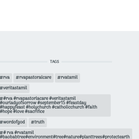
TAGS
rva
rvapastoralcare
rvatamil
veritastamil
#rva #rvapastorlacare #veritastamil
#ourladyofsorrow #september15 #feastday
#happyfeast #holychurch #catholicchurch #faith
#hope #love #sacrifice
wordofgod
truth
# rva #rvatamil
#baobabtree#environment#tree#nature#planttrees#protectearth