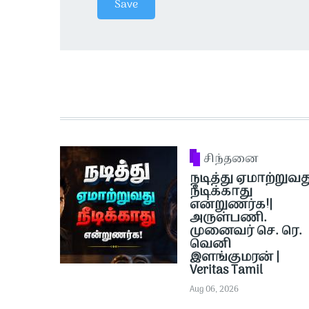
சிந்தனை
நடித்து ஏமாற்றுவத
நீடிக்காது
என்றுணர்க!|
அருள்பணி.
முனைவர் செ. ரெ.
வெனி
இளங்குமரன் |
Veritas Tamil
Aug 06, 2026