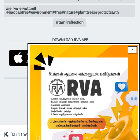
# rva #rvatamil
#baobabtree#environment#tree#nature#planttrees#protectearth
tamilreflection
DOWNLOAD RVA APP
×
STAY CONNECTED WITH US!
|
Dark theme