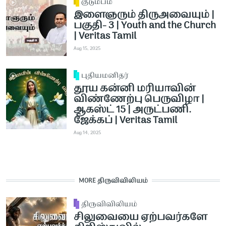
குடும்பம்
இளைஞரும் திருஅவையும் |
பகுதி- 3 | Youth and the Church
| Veritas Tamil
Aug 15, 2025
புதியமனிதர்
தூய கன்னி மரியாவின்
விண்ணேற்பு பெருவிழா |
ஆகஸ்ட் 15 | அருட்பணி.
ஜேக்கப் | Veritas Tamil
Aug 14, 2025
MORE திருவிவிலியம்
திருவிவிலியம்
சிலுவையை ஏற்பவர்களே