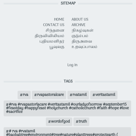
SITEMAP
HOME
ABOUT US
CONTACT US
ARCHIVE
சிந்தனை
நிகழ்வுகள்
திருவிவிலியம்
குடும்பம்
புதியமனிதர்
திருஅவை
பூவுலகு
உறவுப்பாலம்
USER ACCOUNT MENU
Log in
TAGS
rva
rvapastoralcare
rvatamil
veritastamil
#rva #rvapastorlacare #veritastamil #ourladyofsorrow #september15
#feastday #happyfeast #holychurch #catholicchurch #faith #hope #love
#sacrifice
wordofgod
truth
# rva #rvatamil
#baobabtree#environment#tree#nature#planttrees#protectearth (