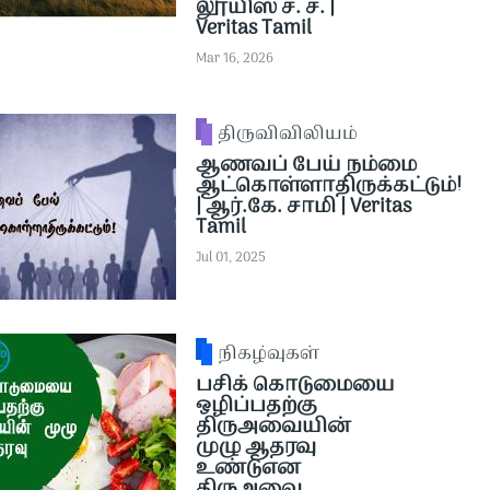
லூயிஸ் ச. ச. |
Veritas Tamil
Mar 16, 2026
திருவிவிலியம்
ஆணவப் பேய் நம்மை
ஆட்கொள்ளாதிருக்கட்டும்!
| ஆர்.கே. சாமி | Veritas
Tamil
Jul 01, 2025
நிகழ்வுகள்
பசிக் கொடுமையை
ஒழிப்பதற்கு
திருஅவையின்
முழு ஆதரவு
உண்டுஎன
திருஅவை