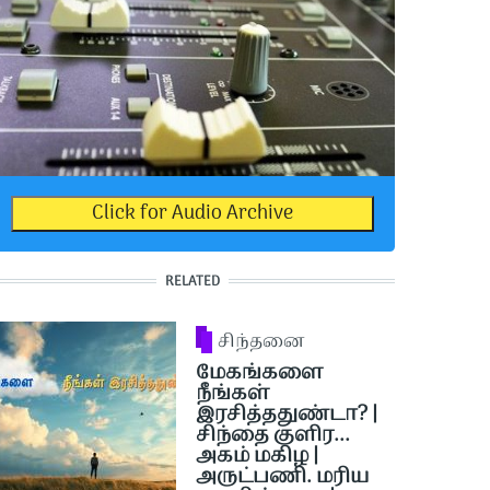
Click for Audio Archive
RELATED
சிந்தனை
மேகங்களை
நீங்கள்
இரசித்ததுண்டா? |
சிந்தை குளிர...
அகம் மகிழ |
அருட்பணி. மரிய