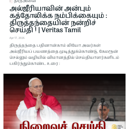
திருஅவை
அல்ஜீரியாவின் அன்பும்
கத்தோலிக்க நம்பிக்கையும் :
திருத்தந்தையின் நன்றிச்
செய்தி ! | Veritas Tamil
Apr 17, 2026
திருத்தந்தை பதினான்காம் லியோ அவர்கள்
அல்ஜீரியப் பயணத்தை முடித்துக்கொண்டு, கேமரூன்
செல்லும் வழியில் விமானத்தில் செய்தியாளர்களிடம்
பகிர்ந்துகொண்ட உரை :