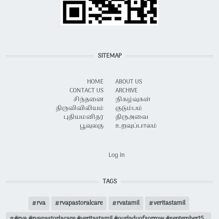
SITEMAP
HOME
ABOUT US
CONTACT US
ARCHIVE
சிந்தனை
நிகழ்வுகள்
திருவிவிலியம்
குடும்பம்
புதியமனிதர்
திருஅவை
பூவுலகு
உறவுப்பாலம்
USER ACCOUNT MENU
Log in
TAGS
rva
rvapastoralcare
rvatamil
veritastamil