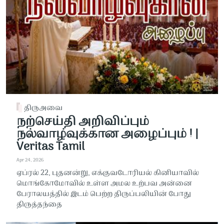
திருஅவை
நற்செய்தி அறிவிப்பும்
நல்வாழ்வுக்கான அழைப்பும் ! |
Veritas Tamil
Apr 24, 2026
ஏப்ரல் 22, புதனன்று, எக்குவடோரியல் கினியாவில்
மொங்கோமோவில் உள்ள அமல உற்பவ அன்னை
பேராலயத்தில் இடம் பெற்ற திருப்பலியின் போது
திருத்தந்தை