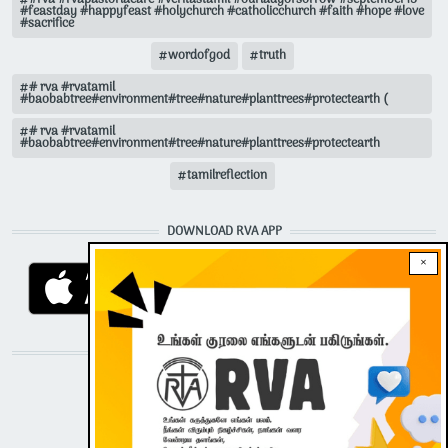
#rva #rvapastorlacare #veritastamil #ourladyofsorrow #september15
#feastday #happyfeast #holychurch #catholicchurch #faith #hope #love
#sacrifice
wordofgod
truth
# rva #rvatamil
#baobabtree#environment#tree#nature#planttrees#protectearth (
# rva #rvatamil
#baobabtree#environment#tree#nature#planttrees#protectearth
tamilreflection
DOWNLOAD RVA APP
×
STAY CONNECTED WITH US!