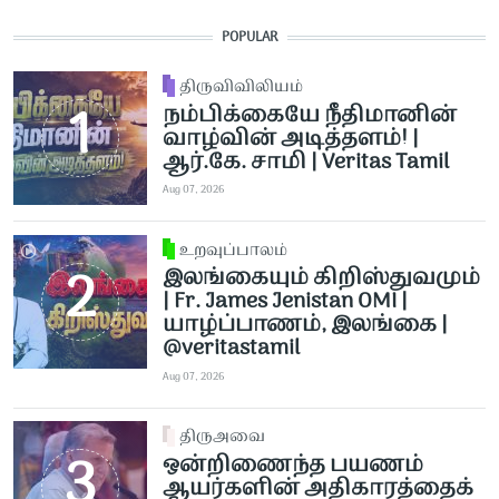
POPULAR
திருவிவிலியம்
நம்பிக்கையே நீதிமானின்
வாழ்வின் அடித்தளம்! |
ஆர்.கே. சாமி | Veritas Tamil
Aug 07, 2026
உறவுப்பாலம்
இலங்கையும் கிறிஸ்துவமும்
| Fr. James Jenistan OMI |
யாழ்ப்பாணம், இலங்கை |
@veritastamil ​
Aug 07, 2026
திருஅவை
ஒன்றிணைந்த பயணம்
ஆயர்களின் அதிகாரத்தைக்