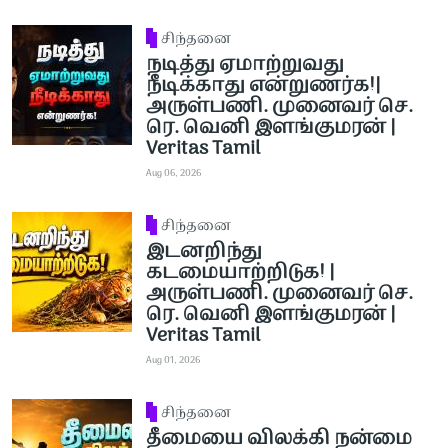
சிந்தனை
நடித்து ஏமாற்றுவது
நீடிக்காது என்றுணர்க!|
அருள்பணி. முனைவர் செ.
ரெ. வெனி இளங்குமரன் |
Veritas Tamil
Aug 06, 2026
சிந்தனை
இடனறிந்து
கடமையாற்றிடுக! |
அருள்பணி. முனைவர் செ.
ரெ. வெனி இளங்குமரன் |
Veritas Tamil
Aug 01, 2026
சிந்தனை
தீமையை விலக்கி நன்மை