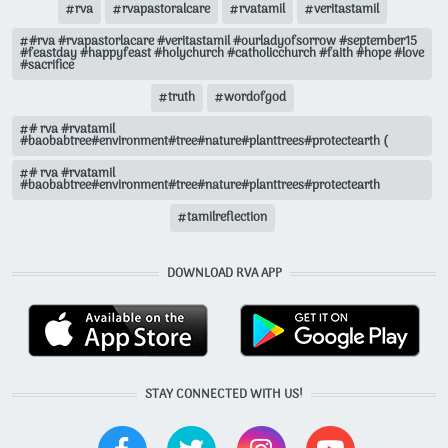
rva
rvapastoralcare
rvatamil
veritastamil
#rva #rvapastorlacare #veritastamil #ourladyofsorrow #september15
#feastday #happyfeast #holychurch #catholicchurch #faith #hope #love
#sacrifice
truth
wordofgod
# rva #rvatamil
#baobabtree#environment#tree#nature#planttrees#protectearth (
# rva #rvatamil
#baobabtree#environment#tree#nature#planttrees#protectearth
tamilreflection
DOWNLOAD RVA APP
STAY CONNECTED WITH US!