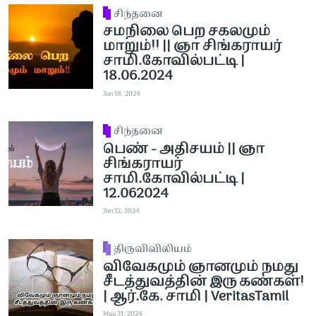
சிந்தனை
சமநிலை பெற சகலமும்
மாறும்!! || ஞா சிங்கராயர்
சாமி.கோவில்பட்டி |
18.06.2024
Jun 18, 2024
சிந்தனை
பெண் - அதிசயம் || ஞா
சிங்கராயர்
சாமி.கோவில்பட்டி |
12.062024
Jun 12, 2024
திருவிவிலியம்
விவேகமும் ஞானமும் நமது
சீடத்துவத்தின் இரு கண்கள்!
| ஆர்.கே. சாமி | VeritasTamil
May 31, 2024