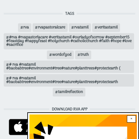
TAGS
rva
rvapastoralcare
rvatamil
veritastamil
#rva #rvapastorlacare #veritastamil #ourladyofsorrow #september15
#feastday #happyfeast #holychurch #catholicchurch #faith #hope #love
#sacrifice
wordofgod
truth
# rva #rvatamil
#baobabtree#environment#tree#nature#planttrees#protectearth (
# rva #rvatamil
#baobabtree#environment#tree#nature#planttrees#protectearth
tamilreflection
DOWNLOAD RVA APP
×