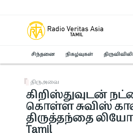
Skip to main content
சிந்தனை
நிகழ்வுகள்
திருவிவிலி
திருஅவை
கிறிஸ்துவுடன் நட்
கொள்ள சுவிஸ் க
திருத்தந்தை லியோ அ
Tamil