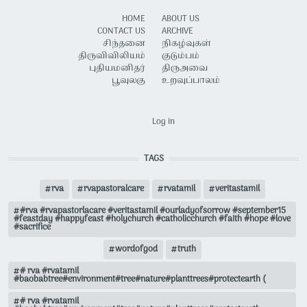
HOME
ABOUT US
CONTACT US
ARCHIVE
சிந்தனை
நிகழ்வுகள்
திருவிவிலியம்
குடும்பம்
புதியமனிதர்
திருஅவை
பூவுலகு
உறவுப்பாலம்
USER ACCOUNT MENU
Log in
TAGS
rva
rvapastoralcare
rvatamil
veritastamil
#rva #rvapastorlacare #veritastamil #ourladyofsorrow #september15
#feastday #happyfeast #holychurch #catholicchurch #faith #hope #love
#sacrifice
wordofgod
truth
# rva #rvatamil
#baobabtree#environment#tree#nature#planttrees#protectearth (
# rva #rvatamil