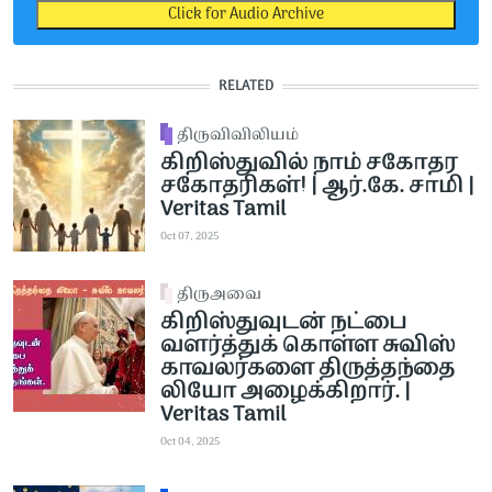
Click for Audio Archive
RELATED
திருவிவிலியம்
கிறிஸ்துவில் நாம் சகோதர
சகோதரிகள்! | ஆர்.கே. சாமி |
Veritas Tamil
Oct 07, 2025
திருஅவை
கிறிஸ்துவுடன் நட்பை
வளர்த்துக் கொள்ள சுவிஸ்
காவலர்களை திருத்தந்தை
லியோ அழைக்கிறார். |
Veritas Tamil
Oct 04, 2025