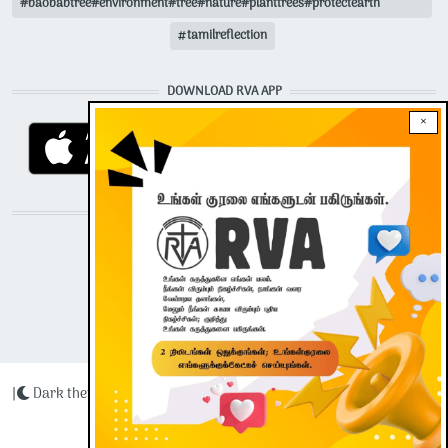
#baobabtree#environment#tree#nature#planttrees#protectearth
tamilreflection
DOWNLOAD RVA APP
×
STAY CONNECTED WITH US!
|
Dark theme
Radio Veritas Asia © 2023