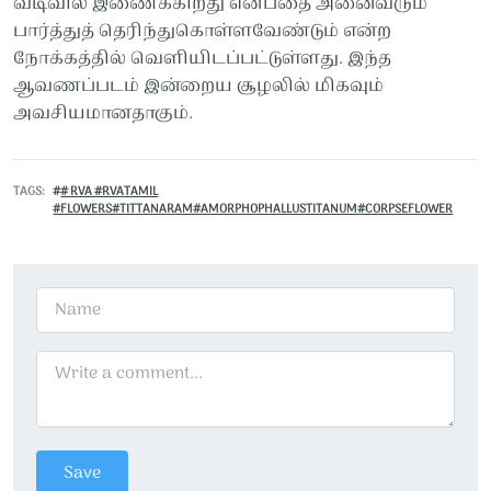
வடிவில் இணைக்கிறது என்பதை அனைவரும்
பார்த்துத் தெரிந்துகொள்ளவேண்டும் என்ற
நோக்கத்தில் வெளியிடப்பட்டுள்ளது. இந்த
ஆவணப்படம் இன்றைய சூழலில் மிகவும்
அவசியமானதாகும்.
TAGS
# RVA #RVATAMIL
#FLOWERS#TITTANARAM#AMORPHOPHALLUSTITANUM#CORPSEFLOWER