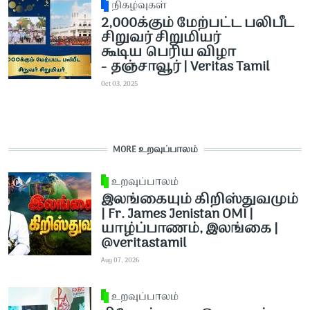
நிகழ்வுகள்
2,000க்கும் மேற்பட்ட பலிபீட
சிறுவர் சிறுமியர்
கூடிய பெரிய விழா
- தஞ்சாவூர் | Veritas Tamil
Oct 03, 2025
MORE உறவுப்பாலம்
உறவுப்பாலம்
இலங்கையும் கிறிஸ்துவமும்
| Fr. James Jenistan OMI |
யாழ்ப்பாணம், இலங்கை |
@veritastamil ​
Aug 07, 2026
உறவுப்பாலம்