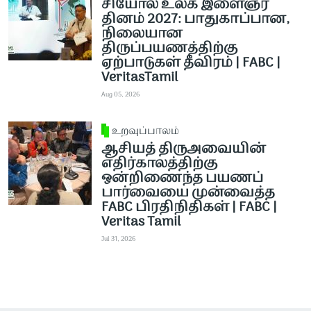
சியோல் உலக இளைஞர்
தினம் 2027: பாதுகாப்பான,
நிலையான
திருப்பயணத்திற்கு
ஏற்பாடுகள் தீவிரம் | FABC |
VeritasTamil
Aug 05, 2026
உறவுப்பாலம்
ஆசியத் திருஅவையின்
எதிர்காலத்திற்கு
ஒன்றிணைந்த பயணப்
பார்வையை முன்வைத்த
FABC பிரதிநிதிகள் | FABC |
Veritas Tamil
Jul 31, 2026