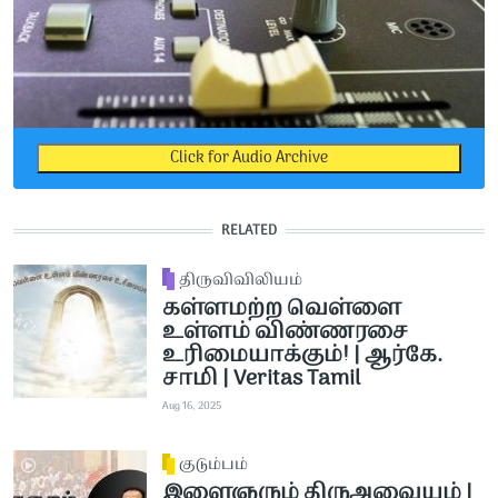
Click for Audio Archive
RELATED
திருவிவிலியம்
கள்ளமற்ற வெள்ளை
உள்ளம் விண்ணரசை
உரிமையாக்கும்! | ஆர்கே.
சாமி | Veritas Tamil
Aug 16, 2025
குடும்பம்
இளைஞரும் திருஅவையும் |