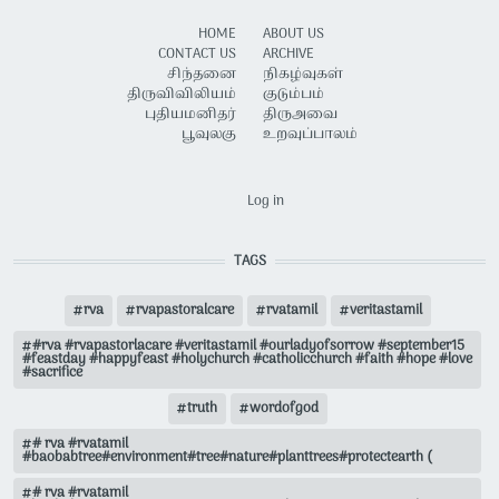
HOME
ABOUT US
CONTACT US
ARCHIVE
சிந்தனை
நிகழ்வுகள்
திருவிவிலியம்
குடும்பம்
புதியமனிதர்
திருஅவை
பூவுலகு
உறவுப்பாலம்
USER ACCOUNT MENU
Log in
TAGS
rva
rvapastoralcare
rvatamil
veritastamil
#rva #rvapastorlacare #veritastamil #ourladyofsorrow #september15
#feastday #happyfeast #holychurch #catholicchurch #faith #hope #love
#sacrifice
truth
wordofgod
# rva #rvatamil
#baobabtree#environment#tree#nature#planttrees#protectearth (
# rva #rvatamil