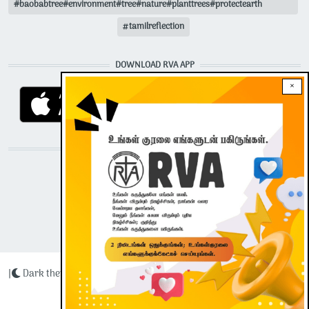
#baobabtree#environment#tree#nature#planttrees#protectearth
tamilreflection
DOWNLOAD RVA APP
×
STAY CONNECTED WITH US!
|
Dark theme
Radio Veritas Asia © 2023