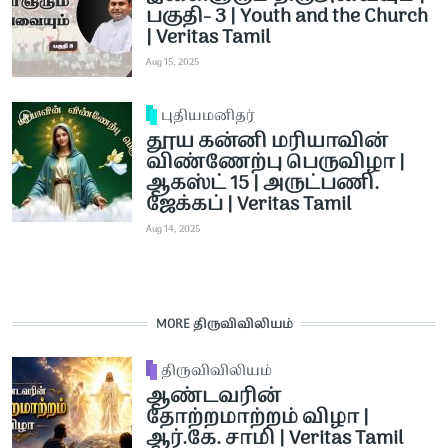
பகுதி- 3 | Youth and the Church
| Veritas Tamil
Aug 15, 2025
புதியமனிதர்
தூய கன்னி மரியாவின்
விண்ணேற்பு பெருவிழா |
ஆகஸ்ட் 15 | அருட்பணி.
ஜேக்கப் | Veritas Tamil
Aug 14, 2025
MORE திருவிவிலியம்
திருவிவிலியம்
ஆண்டவரின்
தோற்றமாற்றம் விழா |
ஆர்.கே. சாமி | Veritas Tamil