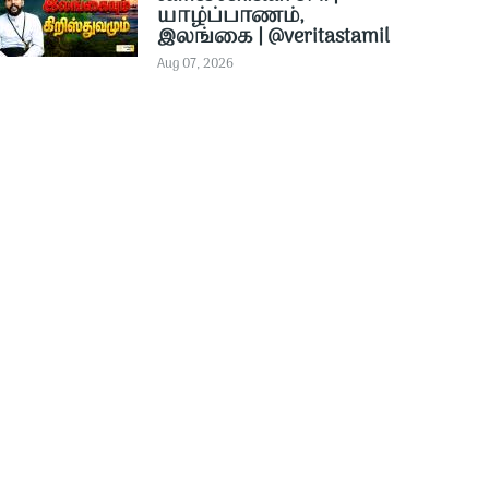
யாழ்ப்பாணம்,
இலங்கை | @veritastamil ​
Aug 07, 2026