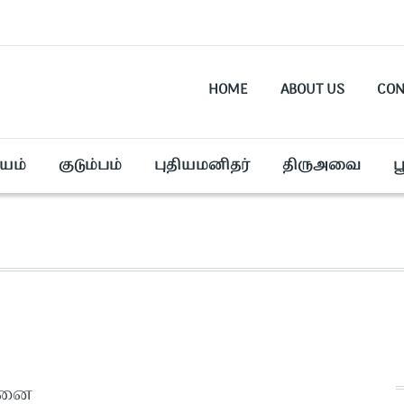
HOME
ABOUT US
CON
யம்
குடும்பம்
புதியமனிதர்
திருஅவை
ப
தனை