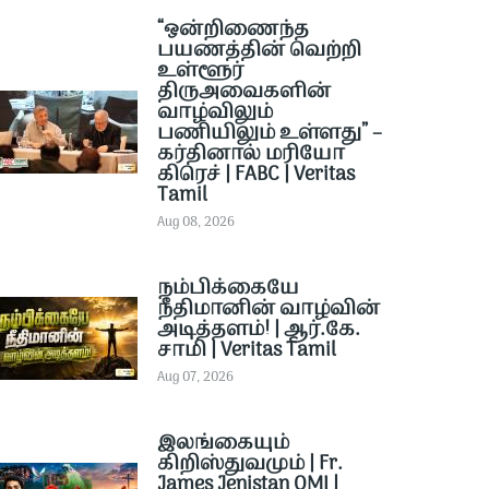
“ஒன்றிணைந்த
பயணத்தின் வெற்றி
உள்ளூர்
திருஅவைகளின்
வாழ்விலும்
பணியிலும் உள்ளது” –
கர்தினால் மரியோ
கிரெச் | FABC | Veritas
Tamil
Aug 08, 2026
நம்பிக்கையே
நீதிமானின் வாழ்வின்
அடித்தளம்! | ஆர்.கே.
சாமி | Veritas Tamil
Aug 07, 2026
இலங்கையும்
கிறிஸ்துவமும் | Fr.
James Jenistan OMI |