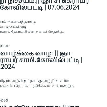
ி நிச்சயம்.|| ஞா சிங்கராயர்
கோவில்பட்டி | 07.06.2024
னால் அடியைத் தாங்கு
னால் ஓங்கி அடி
ியானால் தேவை இல்லாததைச் செதுக்கு.
தனை
 வாழ்க்கை வாழ: || ஞா
ராயர் சாமி.கோவில்பட்டி |
.2024
ிலும் தாழ்விலும் நமக்கு தாழ் நிலையில்
களையே நோக்க பழகிக்கொள்ள வேண்டும்.
தனை