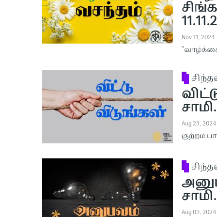
சிங்க
11.11.
Nov 11, 2024
“வாழ்க்க
சிந்
விட்ட
சாமி.
Aug 23, 2024
குற்ற‌ம் பா‌
சிந்
அனுபவ
சாமி.
Aug 09, 2024