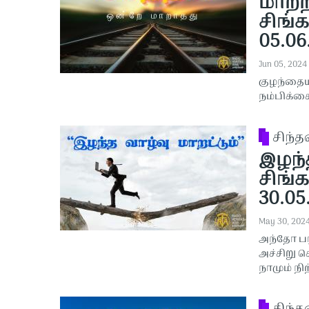
மாற்
சிங்க
05.06
Jun 05, 2024
குழந்தைய
நம்பிக்க
சிந்
இழந்த
சிங்க
30.05
May 30, 202
அந்தோ பரி
அச்சிறு ச
நாமும் ந