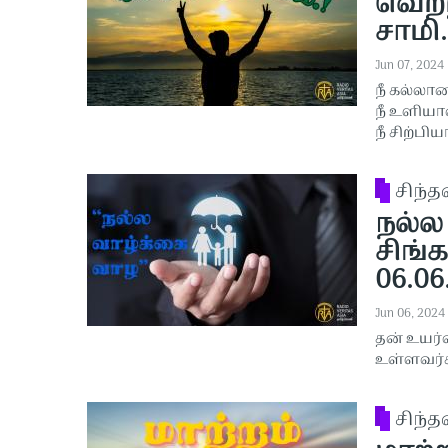
வெற்ற
சாமி.
Jun 07, 2024
நீ கல்லா
நீ உளியா
நீ சிற்ப
சிந்
நல்ல
சிங்க
06.06
Jun 06, 2024
தன் உயர்வ
உள்ளவர்
சிந்