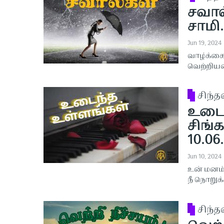
சவால்
சாமி.
Jun 19, 2024
வாழ்க்கைய
வெற்றியட
சிந்
உடைந
சிங்க
10.06
Jun 10, 2024
உன் மனம்
நீ நொறுக
சிந்