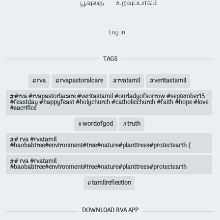
பூவுலகு
உறவுப்பாலம்
USER ACCOUNT MENU
Log in
TAGS
rva
rvapastoralcare
rvatamil
veritastamil
#rva #rvapastorlacare #veritastamil #ourladyofsorrow #september15
#feastday #happyfeast #holychurch #catholicchurch #faith #hope #love
#sacrifice
wordofgod
truth
# rva #rvatamil
#baobabtree#environment#tree#nature#planttrees#protectearth (
# rva #rvatamil
#baobabtree#environment#tree#nature#planttrees#protectearth
tamilreflection
DOWNLOAD RVA APP