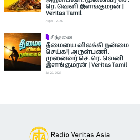
அருள்பணி. முனைவர் செ.
ரெ. வெனி இளங்குமரன் |
Veritas Tamil
Aug 01, 2026
சிந்தனை
தீமையை விலக்கி நன்மை
செய்க!| அருள்பணி.
முனைவர் செ. ரெ. வெனி
இளங்குமரன் | Veritas Tamil
Jul 29, 2026