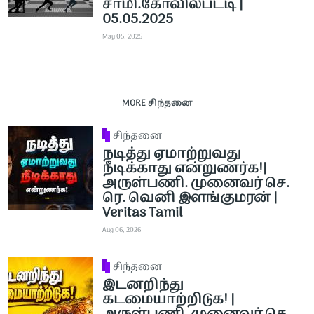
சாமி.கோவில்பட்டி |
05.05.2025
May 05, 2025
MORE சிந்தனை
சிந்தனை
நடித்து ஏமாற்றுவது
நீடிக்காது என்றுணர்க!|
அருள்பணி. முனைவர் செ.
ரெ. வெனி இளங்குமரன் |
Veritas Tamil
Aug 06, 2026
சிந்தனை
இடனறிந்து
கடமையாற்றிடுக! |