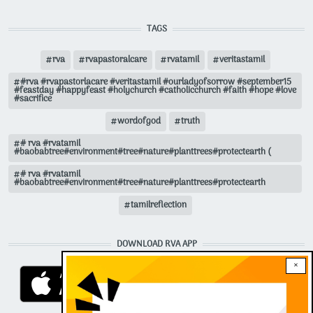
TAGS
rva
rvapastoralcare
rvatamil
veritastamil
#rva #rvapastorlacare #veritastamil #ourladyofsorrow #september15
#feastday #happyfeast #holychurch #catholicchurch #faith #hope #love
#sacrifice
wordofgod
truth
# rva #rvatamil
#baobabtree#environment#tree#nature#planttrees#protectearth (
# rva #rvatamil
#baobabtree#environment#tree#nature#planttrees#protectearth
tamilreflection
DOWNLOAD RVA APP
×