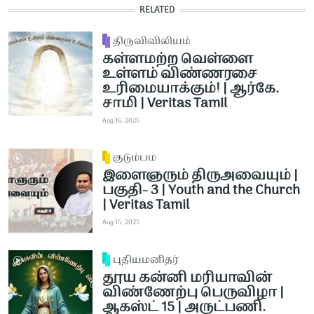
RELATED
திருவிவிலியம்
கள்ளமற்ற வெள்ளை
உள்ளம் விண்ணரசை
உரிமையாக்கும்! | ஆர்கே.
சாமி | Veritas Tamil
Aug 16, 2025
குடும்பம்
இளைஞரும் திருஅவையும் |
பகுதி- 3 | Youth and the Church
| Veritas Tamil
Aug 15, 2025
புதியமனிதர்
தூய கன்னி மரியாவின்
விண்ணேற்பு பெருவிழா |
ஆகஸ்ட் 15 | அருட்பணி.