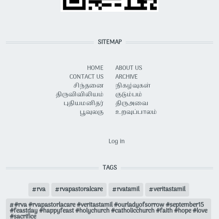
SITEMAP
HOME
ABOUT US
CONTACT US
ARCHIVE
சிந்தனை
நிகழ்வுகள்
திருவிவிலியம்
குடும்பம்
புதியமனிதர்
திருஅவை
பூவுலகு
உறவுப்பாலம்
USER ACCOUNT MENU
Log in
TAGS
rva
rvapastoralcare
rvatamil
veritastamil
#rva #rvapastorlacare #veritastamil #ourladyofsorrow #september15
#feastday #happyfeast #holychurch #catholicchurch #faith #hope #love
#sacrifice