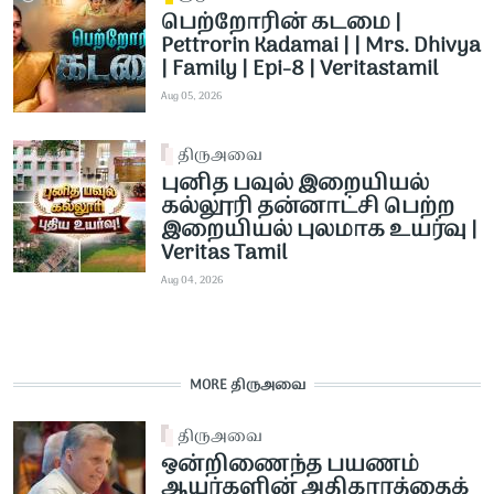
பெற்றோரின் கடமை |
Pettrorin Kadamai | | Mrs. Dhivya
| Family | Epi-8 | Veritastamil ​
Aug 05, 2026
திருஅவை
புனித பவுல் இறையியல்
கல்லூரி தன்னாட்சி பெற்ற
இறையியல் புலமாக உயர்வு |
Veritas Tamil
Aug 04, 2026
MORE திருஅவை
திருஅவை
ஒன்றிணைந்த பயணம்
ஆயர்களின் அதிகாரத்தைக்