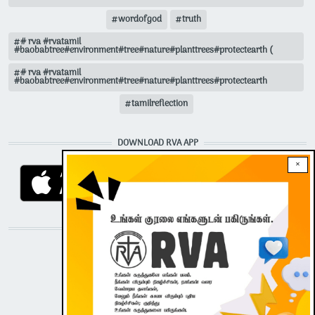
wordofgod
truth
# rva #rvatamil
#baobabtree#environment#tree#nature#planttrees#protectearth (
# rva #rvatamil
#baobabtree#environment#tree#nature#planttrees#protectearth
tamilreflection
DOWNLOAD RVA APP
×
STAY CONNECTED WITH US!