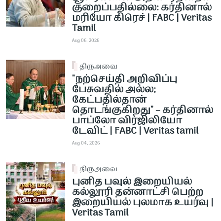
குறைப்பதில்லை: கர்தினால்
மரியோ கிரெச் | FABC | Veritas
Tamil
Aug 06, 2026
திருஅவை
"நற்செய்தி அறிவிப்பு
பேசுவதில் அல்ல;
கேட்பதில்தான்
தொடங்குகிறது" – கர்தினால்
பாப்லோ விர்ஜிலியோ
டேவிட் | FABC | Veritas tamil
Aug 04, 2026
திருஅவை
புனித பவுல் இறையியல்
கல்லூரி தன்னாட்சி பெற்ற
இறையியல் புலமாக உயர்வு |
Veritas Tamil