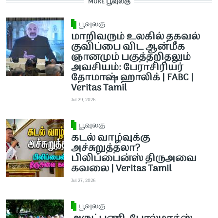
MORE பூவுலகு
பூவுலகு
மாறிவரும் உலகில் தகவல்
குவிப்பை விட ஆன்மீக
ஞானமும் பகுத்தறிதலும்
அவசியம்: பேராசிரியர்
தோமாஷ் ஹாலிக் | FABC |
Veritas Tamil
Jul 29, 2026
பூவுலகு
கடல் வாழ்வுக்கு
அச்சுறுத்தலா?
பிலிப்பைன்ஸ் திருஅவை
கவலை | Veritas Tamil
Jul 27, 2026
பூவுலகு