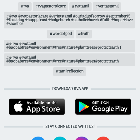
rva
rvapastoralcare
rvatamil
veritastamil
#rva #rvapastorlacare #veritastamil #ourladyofsorrow #september15
#feastday #happyfeast #holychurch #catholicchurch #faith #hope #love
#sacrifice
wordofgod
truth
# rva #rvatamil
#baobabtree#environment#tree#nature#planttrees#protectearth (
# rva #rvatamil
#baobabtree#environment#tree#nature#planttrees#protectearth
tamilreflection
DOWNLOAD RVA APP
STAY CONNECTED WITH US!