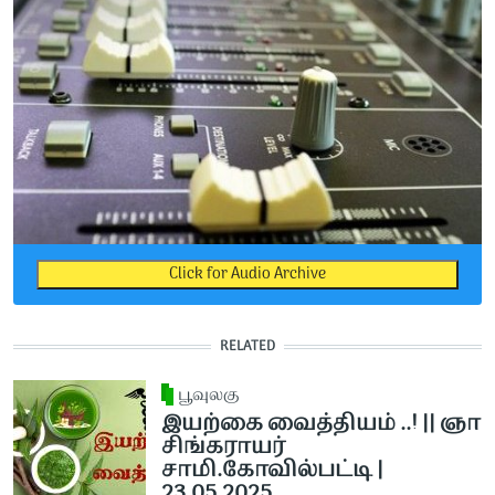
Click for Audio Archive
RELATED
பூவுலகு
இயற்கை வைத்தியம் ..! || ஞா
சிங்கராயர்
சாமி.கோவில்பட்டி |
23.05.2025