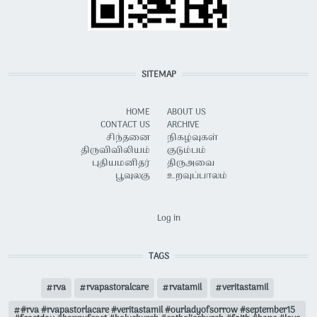
SITEMAP
HOME
ABOUT US
CONTACT US
ARCHIVE
சிந்தனை
நிகழ்வுகள்
திருவிவிலியம்
குடும்பம்
புதியமனிதர்
திருஅவை
பூவுலகு
உறவுப்பாலம்
USER ACCOUNT MENU
Log in
TAGS
rva
rvapastoralcare
rvatamil
veritastamil
#rva #rvapastorlacare #veritastamil #ourladyofsorrow #september15