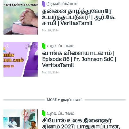
திருவிவிலியம்
தன்னை தாழ்த்துவோரே
உயர்த்தப்படுவர்! | ஆர்.கே.
சாமி | VeritasTamil
May 30, 2024
உறவுப்பாலம்
வாங்க விளையாடலாம் |
Episode 86 | Fr. Johnson SdC |
VeritasTamil
May 28, 2024
MORE உறவுப்பாலம்
உறவுப்பாலம்
சியோல் உலக இளைஞர்
தினம் 2027: பாதுகாப்பான,