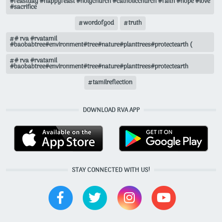
#feastday #happyfeast #holychurch #catholicchurch #faith #hope #love
#sacrifice
wordofgod
truth
# rva #rvatamil
#baobabtree#environment#tree#nature#planttrees#protectearth (
# rva #rvatamil
#baobabtree#environment#tree#nature#planttrees#protectearth
tamilreflection
DOWNLOAD RVA APP
STAY CONNECTED WITH US!