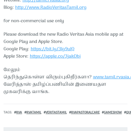
Website:
http://tamil.rvasia.org
Blog:
http://www.RadioVeritasTamil.org
for non-commercial use only
Please download the new Radio Veritas Asia mobile app at
Google Play and Apple Store.
Google Play:
https://bit.ly/3lg9uIQ
Apple Store:
https://apple.co/3jakDbi
மேலும்
தெரிந்துகொள்ள விரும்புகிறீர்களா?
www.tamil.rvasia.
வேரித்தாஸ் தமிழ்ப்பணியின் இணையதள
முகவரிக்கு வாங்க.
TAGS
RVA
RVATAMIL
VERITASTAMIL
RVAPASTORALCARE
GAMESHOW
QU