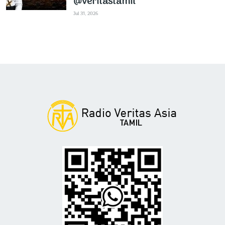
@veritastamil ​
Jul 31, 2026