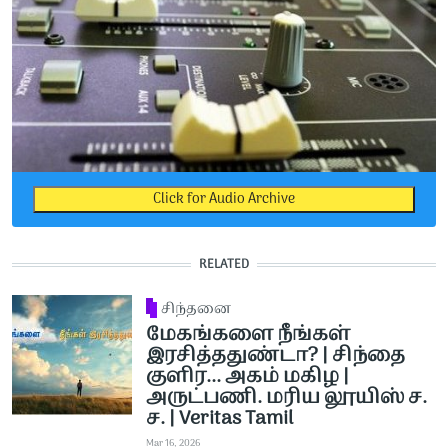
Click for Audio Archive
RELATED
சிந்தனை
மேகங்களை நீங்கள்
இரசித்ததுண்டா? | சிந்தை
குளிர... அகம் மகிழ |
அருட்பணி. மரிய லூயிஸ் ச.
ச. | Veritas Tamil
Mar 16, 2026