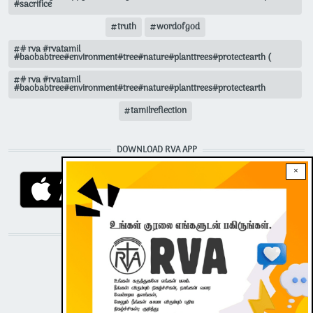
#sacrifice
truth
wordofgod
# rva #rvatamil
#baobabtree#environment#tree#nature#planttrees#protectearth (
# rva #rvatamil
#baobabtree#environment#tree#nature#planttrees#protectearth
tamilreflection
DOWNLOAD RVA APP
×
STAY CONNECTED WITH US!