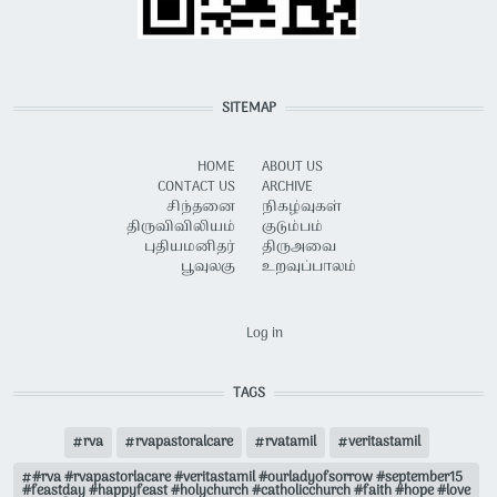
SITEMAP
HOME
ABOUT US
CONTACT US
ARCHIVE
சிந்தனை
நிகழ்வுகள்
திருவிவிலியம்
குடும்பம்
புதியமனிதர்
திருஅவை
பூவுலகு
உறவுப்பாலம்
USER ACCOUNT MENU
Log in
TAGS
rva
rvapastoralcare
rvatamil
veritastamil
#rva #rvapastorlacare #veritastamil #ourladyofsorrow #september15
#feastday #happyfeast #holychurch #catholicchurch #faith #hope #love