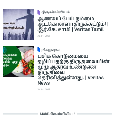
திருவிவிலியம்
ஆணவப் பேய் நம்மை
ஆட்கொள்ளாதிருக்கட்டும்! |
ஆர்.கே. சாமி | Veritas Tamil
Jul 01, 2025
நிகழ்வுகள்
பசிக் கொடுமையை
ஒழிப்பதற்கு திருஅவையின்
முழு ஆதரவு உண்டுஎன
திருஅவை
தெரிவித்துள்ளது. | Veritas
News
Jul 01, 2025
MORE திருவிவிலியம்