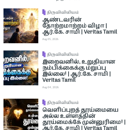
திருவிவிலியம்
ஆண்டவரின்
தோற்றமாற்றம் விழா |
ஆர்.கே. சாமி | Veritas Tamil
Aug 05, 2026
திருவிவிலியம்
இறைவனில், உறுதியான
நம்பிக்கைக்கு மறுப்பு
இல்லை! | ஆர்.கே. சாமி |
Veritas Tamil
Aug 04, 2026
திருவிவிலியம்
வெளிப்புறத் தூய்மையை
அல்ல உள்ளத்தின்
தூய்மைக்கே முன்னுரிமை! |
ஆர்.கே. சாமி | Veritas Tamil