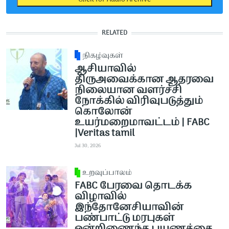
RELATED
நிகழ்வுகள்
ஆசியாவில்
திருஅவைக்கான ஆதரவை
நிலையான வளர்ச்சி
நோக்கில் விரிவுபடுத்தும்
கொலோன்
உயர்மறைமாவட்டம் | FABC
|Veritas tamil
Jul 30, 2026
உறவுப்பாலம்
FABC பேரவை தொடக்க
விழாவில்
இந்தோனேசியாவின்
பண்பாட்டு மரபுகள்