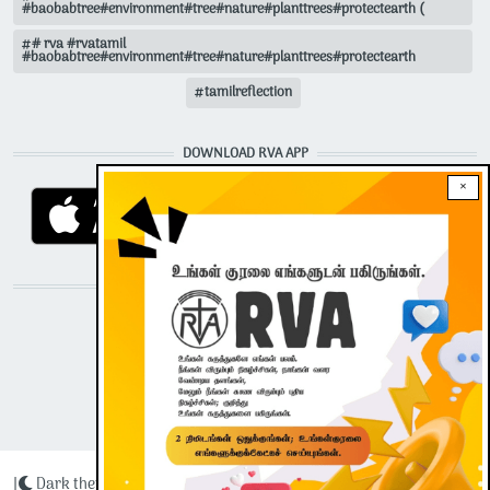
#baobabtree#environment#tree#nature#planttrees#protectearth (
# rva #rvatamil
#baobabtree#environment#tree#nature#planttrees#protectearth
tamilreflection
DOWNLOAD RVA APP
×
STAY CONNECTED WITH US!
|
Dark theme