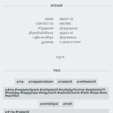
SITEMAP
HOME
ABOUT US
CONTACT US
ARCHIVE
சிந்தனை
நிகழ்வுகள்
திருவிவிலியம்
குடும்பம்
புதியமனிதர்
திருஅவை
பூவுலகு
உறவுப்பாலம்
USER ACCOUNT MENU
Log in
TAGS
rva
rvapastoralcare
rvatamil
veritastamil
#rva #rvapastorlacare #veritastamil #ourladyofsorrow #september15
#feastday #happyfeast #holychurch #catholicchurch #faith #hope #love
#sacrifice
wordofgod
truth
# rva #rvatamil