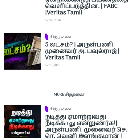
ஒன்றிணைந்த பயணத்தை
வெளிப்படுத்தின. | FABC
|Veritas Tamil
Jul 24, 2026
சிந்தனை
5 லட்சம்? | அருள்பணி.
முனைவர் அ. பவுல்ராஜ் |
Veritas Tamil
Jul 16, 2026
MORE சிந்தனை
சிந்தனை
நடித்து ஏமாற்றுவது
நீடிக்காது என்றுணர்க!|
அருள்பணி. முனைவர் செ.
ரெ. வெனி இளங்குமரன் |