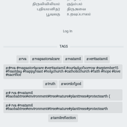
திருவிவிலியம்
குடும்பம்
புதியமனிதர்
திருஅவை
பூவுலகு
உறவுப்பாலம்
USER ACCOUNT MENU
Log in
TAGS
rva
rvapastoralcare
rvatamil
veritastamil
#rva #rvapastorlacare #veritastamil #ourladyofsorrow #september15
#feastday #happyfeast #holychurch #catholicchurch #faith #hope #love
#sacrifice
truth
wordofgod
# rva #rvatamil
#baobabtree#environment#tree#nature#planttrees#protectearth (
# rva #rvatamil
#baobabtree#environment#tree#nature#planttrees#protectearth
tamilreflection