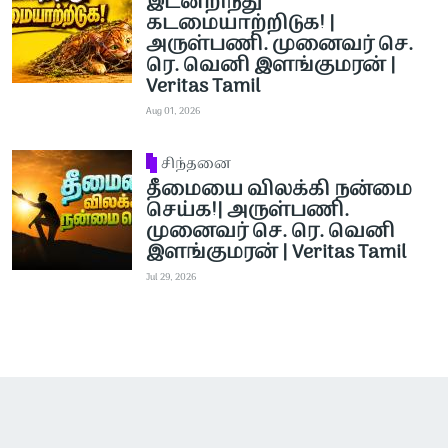
இடனறிந்து
கடமையாற்றிடுக! |
அருள்பணி. முனைவர் செ.
ரெ. வெனி இளங்குமரன் |
Veritas Tamil
Aug 01, 2026
சிந்தனை
தீமையை விலக்கி நன்மை
செய்க!| அருள்பணி.
முனைவர் செ. ரெ. வெனி
இளங்குமரன் | Veritas Tamil
Jul 29, 2026