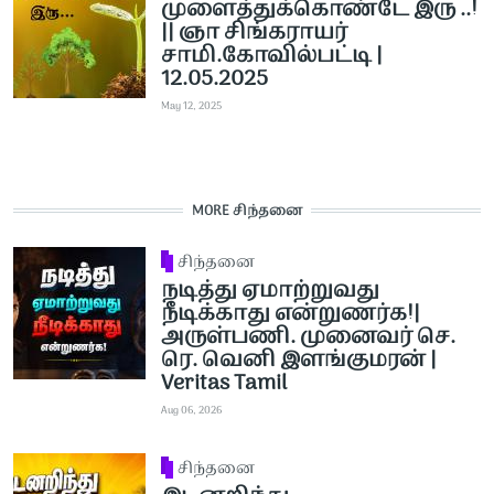
முளைத்துக்கொண்டே இரு ..!
|| ஞா சிங்கராயர்
சாமி.கோவில்பட்டி |
12.05.2025
May 12, 2025
MORE சிந்தனை
சிந்தனை
நடித்து ஏமாற்றுவது
நீடிக்காது என்றுணர்க!|
அருள்பணி. முனைவர் செ.
ரெ. வெனி இளங்குமரன் |
Veritas Tamil
Aug 06, 2026
சிந்தனை