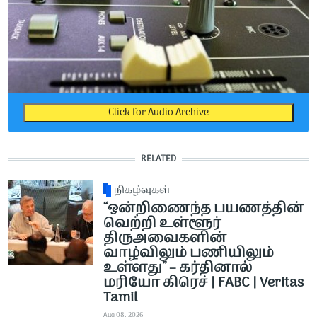
Click for Audio Archive
RELATED
நிகழ்வுகள்
“ஒன்றிணைந்த பயணத்தின்
வெற்றி உள்ளூர்
திருஅவைகளின்
வாழ்விலும் பணியிலும்
உள்ளது” – கர்தினால்
மரியோ கிரெச் | FABC | Veritas
Tamil
Aug 08, 2026