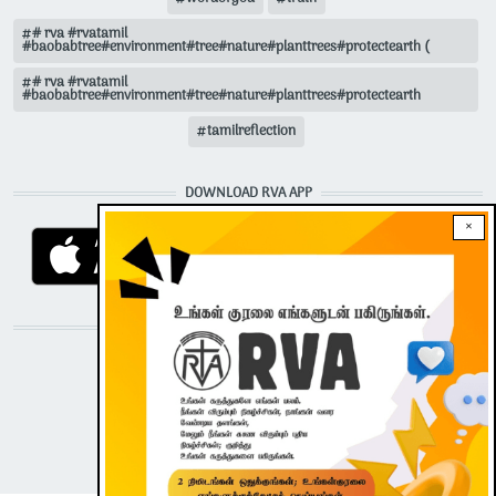
# rva #rvatamil
#baobabtree#environment#tree#nature#planttrees#protectearth (
# rva #rvatamil
#baobabtree#environment#tree#nature#planttrees#protectearth
tamilreflection
DOWNLOAD RVA APP
×
STAY CONNECTED WITH US!