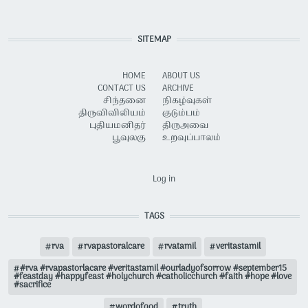
SITEMAP
HOME
ABOUT US
CONTACT US
ARCHIVE
சிந்தனை
நிகழ்வுகள்
திருவிவிலியம்
குடும்பம்
புதியமனிதர்
திருஅவை
பூவுலகு
உறவுப்பாலம்
USER ACCOUNT MENU
Log in
TAGS
rva
rvapastoralcare
rvatamil
veritastamil
#rva #rvapastorlacare #veritastamil #ourladyofsorrow #september15
#feastday #happyfeast #holychurch #catholicchurch #faith #hope #love
#sacrifice
wordofgod
truth