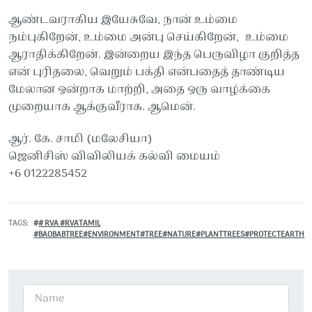
ஆண்டவராகிய இயேசுவே, நான் உம்மை
நம்புகிறேன், உம்மை அன்பு செய்கிறேன், உம்மை
ஆராதிக்கிறேன். இன்றைய இந்த பெருவிழா குறித்த
என் புரிதலை, வெறும் பக்தி என்பதைத் தாண்டிய
மேலான ஒன்றாக மாற்றி, அதை ஒரு வாழ்க்கை
முறையாக ஆக்குவீராக. ஆமென்.
ஆர். கே. சாமி (மலேசியா)
ஜெனிசிஸ் விவிலியக் கல்வி மையம்
+6 0122285452
TAGS
# RVA #RVATAMIL
#BAOBABTREE#ENVIRONMENT#TREE#NATURE#PLANTTREES#PROTECTEARTH