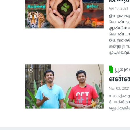
Apr 13, 2021
இயற்கைத்
கொண்டிருக
ஆண்டும் ச
கொண்டாடு
இயற்கையோ
என்று நாம
முடிவெடு
பூவுல
என்ன
Mar 03, 2021
உலகத்தை 
போகிறோம்
ஒதுக்குக