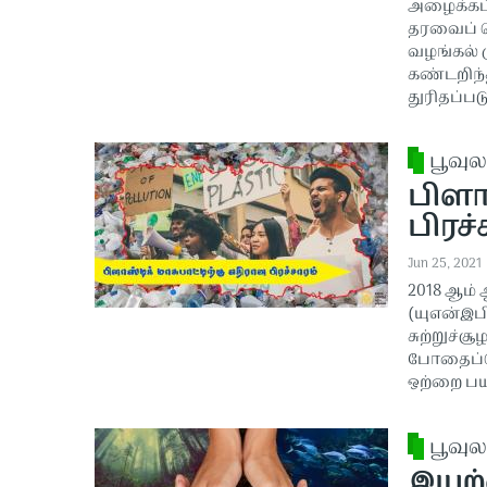
அழைக்கப்
தரவைப் ப
வழங்கல் 
கண்டறிந்
துரிதப்ப
பூவுல
பிளாஸ
பிரச்ச
Jun 25, 2021
2018 ஆம் 
(யுஎன்இப
சுற்றுச்ச
போதைப்ப
ஒற்றை பய
பூவுல
இயற்