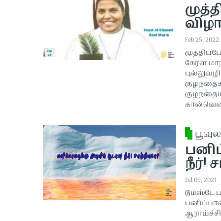
முத்
விழ
Feb 25, 2022
முத்திப்
கேரள மாந
புல்லுவழி
குழந்தைக
குழந்தையா
கான்வெண
பூவுல
பனிப
நீர்! 
Jul 09, 2021
டூம்ஸ்டே
பனிப்பாற
ஆராய்ச்ச