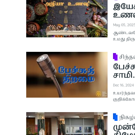
இயேச
உணவு!
May 05, 202
ஆண்டவரே,
உமது திரு
சிந்
பேச்ச
சாமி.
Dec 16, 2024
உயர்ந்தவ
குறிக்கோ
நிகழ்
முன்