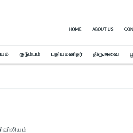
HOME
ABOUT US
CON
யம்
குடும்பம்
புதியமனிதர்
திருஅவை
ப
விவிலியம்