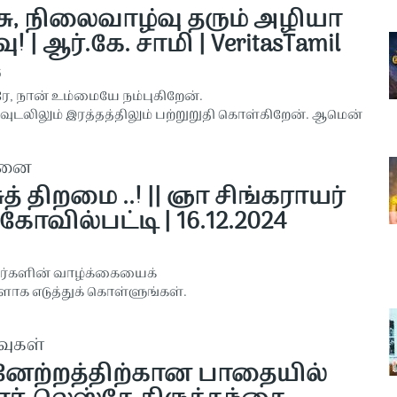
ு, நிலைவாழ்வு தரும் அழியா
 | ஆர்.கே. சாமி | VeritasTamil
5
 நான் உம்மையே நம்புகிறேன்.
வுடலிலும் இரத்தத்திலும் பற்றுறுதி கொள்கிறேன். ஆமென்
தனை
ுத் திறமை ..! || ஞா சிங்கராயர்
கோவில்பட்டி | 16.12.2024
ர்களின் வாழ்க்கையைக்
ளாக எடுத்துக் கொள்ளுங்கள்.
வுகள்
னேற்றத்திற்கான பாதையில்