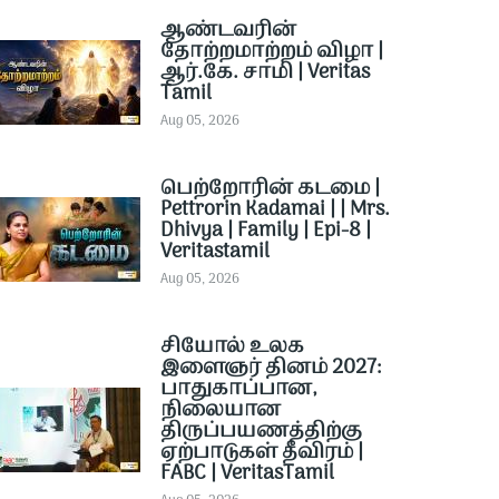
ஆண்டவரின்
தோற்றமாற்றம் விழா |
ஆர்.கே. சாமி | Veritas
Tamil
Aug 05, 2026
பெற்றோரின் கடமை |
Pettrorin Kadamai | | Mrs.
Dhivya | Family | Epi-8 |
Veritastamil ​
Aug 05, 2026
சியோல் உலக
இளைஞர் தினம் 2027:
பாதுகாப்பான,
நிலையான
திருப்பயணத்திற்கு
ஏற்பாடுகள் தீவிரம் |
FABC | VeritasTamil