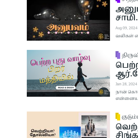
அனுபவ
சாமி.
Aug 09, 2024
வலிகள் என
திரு
பெற்ற
ஆர்.க
Jan 28, 2024
நான் கொண
என்னையும
குடும்
வெற்
சிங்க