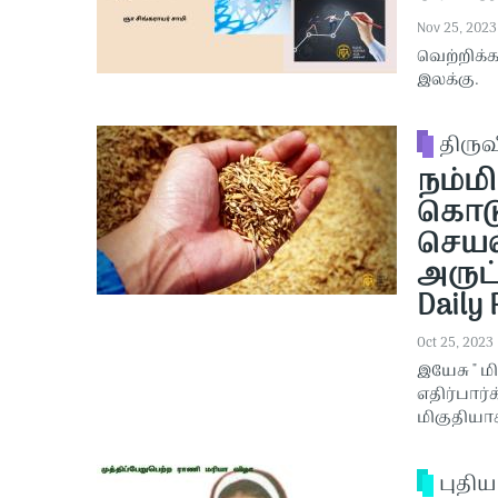
Nov 25, 2023
வெற்றிக்
இலக்கு.
திரு
நம்மி
கொடு
செயல
அருட
Daily 
Oct 25, 2023
இயேசு " 
எதிர்பார்
மிகுதியாகக
புதி