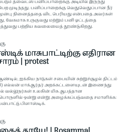
படும் த்வைட்ஸ் பனிப்பாறைக்கு அடியில் இருந்து
ெற முடிந்தது. பனிப்பாறைக்கு வெதுவெதுப்பான நீர்
முன்பு நினைத்ததை விட பெரியது என்பதை அவர்கள்
து, வேகமாக உருகுவது மற்றும் பனி ஓட்டத்தை
டுத்துவது பற்றிய கவலையைத் தூண்டுகிறது.
கு
்டிக் மாசுபாட்டிற்கு எதிரான
ாரம் | protest
ஆண்டில், ஐக்கிய நாடுகள் சபையின் சுற்றுச்சூழல் திட்டம்
ி) எல்லன் மாக்ஆர்தர் அறக்கட்டளையுடன் இணைந்து
ூழல் வல்லுநர்கள் உலகின் மிக ஆபத்தான
ொருளில் ஒன்று என்று அழைக்கப்படுவதை சமாளிக்க:
ன்பாட்டு பிளாஸ்டிக்.
கு
கைத் தாயே! | Rosammal