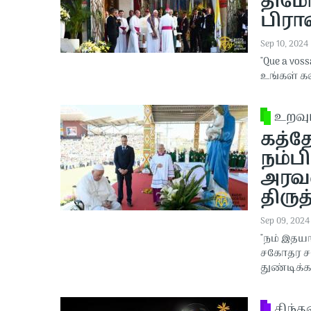
திமோ
பிரா
Sep 10, 2024
"Que a vos
உங்கள் கல
உறவு
கத்த
நம்ப
அரவ
திரு
Sep 09, 2024
"நம் இதயங
சகோதர சக
துண்டிக்க
சிந்