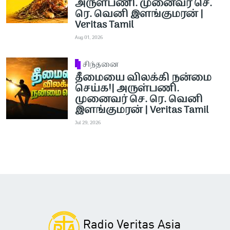
அருள்பணி. முனைவர் செ.
ரெ. வெனி இளங்குமரன் |
Veritas Tamil
Aug 01, 2026
சிந்தனை
தீமையை விலக்கி நன்மை
செய்க!| அருள்பணி.
முனைவர் செ. ரெ. வெனி
இளங்குமரன் | Veritas Tamil
Jul 29, 2026