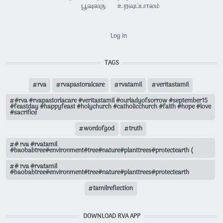
பூவுலகு
உறவுப்பாலம்
USER ACCOUNT MENU
Log in
TAGS
rva
rvapastoralcare
rvatamil
veritastamil
#rva #rvapastorlacare #veritastamil #ourladyofsorrow #september15
#feastday #happyfeast #holychurch #catholicchurch #faith #hope #love
#sacrifice
wordofgod
truth
# rva #rvatamil
#baobabtree#environment#tree#nature#planttrees#protectearth (
# rva #rvatamil
#baobabtree#environment#tree#nature#planttrees#protectearth
tamilreflection
DOWNLOAD RVA APP