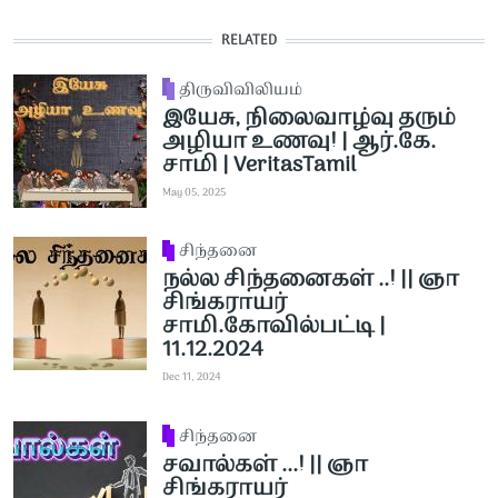
RELATED
திருவிவிலியம்
இயேசு, நிலைவாழ்வு தரும்
அழியா உணவு! | ஆர்.கே.
சாமி | VeritasTamil
May 05, 2025
சிந்தனை
நல்ல சிந்தனைகள் ..! || ஞா
சிங்கராயர்
சாமி.கோவில்பட்டி |
11.12.2024
Dec 11, 2024
சிந்தனை
சவால்கள் ...! || ஞா
சிங்கராயர்