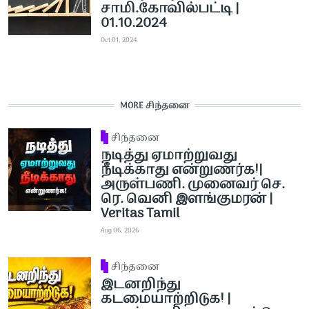
சாமி.கோவில்பட்டி |
01.10.2024
Oct 01, 2024
MORE சிந்தனை
சிந்தனை
நடித்து ஏமாற்றுவது
நீடிக்காது என்றுணர்க!|
அருள்பணி. முனைவர் செ.
ரெ. வெனி இளங்குமரன் |
Veritas Tamil
Aug 06, 2026
சிந்தனை
இடனறிந்து
கடமையாற்றிடுக! |