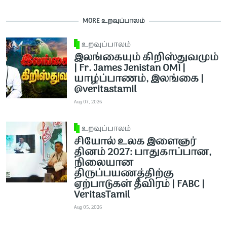
MORE உறவுப்பாலம்
உறவுப்பாலம்
இலங்கையும் கிறிஸ்துவமும்
| Fr. James Jenistan OMI |
யாழ்ப்பாணம், இலங்கை |
@veritastamil ​
Aug 07, 2026
உறவுப்பாலம்
சியோல் உலக இளைஞர்
தினம் 2027: பாதுகாப்பான,
நிலையான
திருப்பயணத்திற்கு
ஏற்பாடுகள் தீவிரம் | FABC |
VeritasTamil
Aug 05, 2026