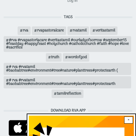
Log in
TAGS
rva
rvapastoralcare
rvatamil
veritastamil
#rva #rvapastorlacare #veritastamil #ourladyofsorrow #september15
#feastday #happyfeast #holychurch #catholicchurch #faith #hope #love
#sacrifice
truth
wordofgod
# rva #rvatamil
#baobabtree#environment#tree#nature#planttrees#protectearth (
# rva #rvatamil
#baobabtree#environment#tree#nature#planttrees#protectearth
tamilreflection
DOWNLOAD RVA APP
×