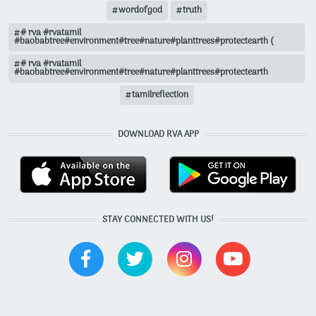
wordofgod
truth
# rva #rvatamil
#baobabtree#environment#tree#nature#planttrees#protectearth (
# rva #rvatamil
#baobabtree#environment#tree#nature#planttrees#protectearth
tamilreflection
DOWNLOAD RVA APP
STAY CONNECTED WITH US!