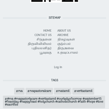
SITEMAP
HOME
ABOUT US
CONTACT US
ARCHIVE
சிந்தனை
நிகழ்வுகள்
திருவிவிலியம்
குடும்பம்
புதியமனிதர்
திருஅவை
பூவுலகு
உறவுப்பாலம்
USER ACCOUNT MENU
Log in
TAGS
rva
rvapastoralcare
rvatamil
veritastamil
#rva #rvapastorlacare #veritastamil #ourladyofsorrow #september15
#feastday #happyfeast #holychurch #catholicchurch #faith #hope #love
#sacrifice