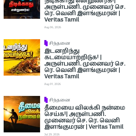
நீடிக்காது என்றுணர்க!|
அருள்பணி. முனைவர் செ.
ரெ. வெனி இளங்குமரன் |
Veritas Tamil
Aug 06, 2026
சிந்தனை
இடனறிந்து
கடமையாற்றிடுக! |
அருள்பணி. முனைவர் செ.
ரெ. வெனி இளங்குமரன் |
Veritas Tamil
Aug 01, 2026
சிந்தனை
தீமையை விலக்கி நன்மை
செய்க!| அருள்பணி.
முனைவர் செ. ரெ. வெனி
இளங்குமரன் | Veritas Tamil
Jul 29, 2026