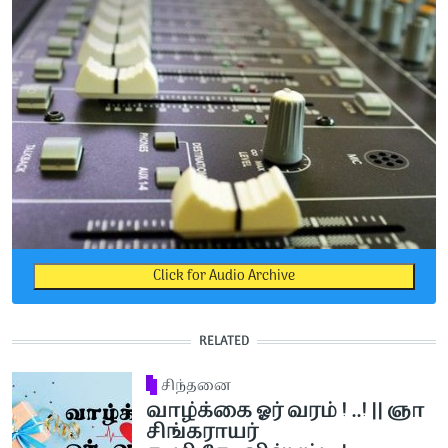
Click for Audio Archive
RELATED
சிந்தனை
வாழ்க்கை ஓர் வரம் ! ..! || ஞா
சிங்கராயர்