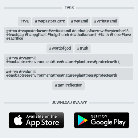
TAGS
rva
rvapastoralcare
rvatamil
veritastamil
#rva #rvapastorlacare #veritastamil #ourladyofsorrow #september15
#feastday #happyfeast #holychurch #catholicchurch #faith #hope #love
#sacrifice
wordofgod
truth
# rva #rvatamil
#baobabtree#environment#tree#nature#planttrees#protectearth (
# rva #rvatamil
#baobabtree#environment#tree#nature#planttrees#protectearth
tamilreflection
DOWNLOAD RVA APP