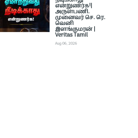
நீடிக்காது
என்றுணர்க!|
அருள்பணி.
முனைவர் செ. ரெ.
வெனி
இளங்குமரன் |
Veritas Tamil
Aug 06, 2026