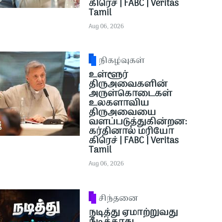
கிரெச் | FABC | Veritas
Tamil
Aug 06, 2026
நிகழ்வுகள்
உள்ளூர்
திருஅவைகளின்
அருள்கொடைகள்
உலகளாவிய
திருஅவையை
வளப்படுத்துகின்றன:
கர்தினால் மரியோ
கிரெச் | FABC | Veritas
Tamil
Aug 06, 2026
சிந்தனை
நடித்து ஏமாற்றுவது