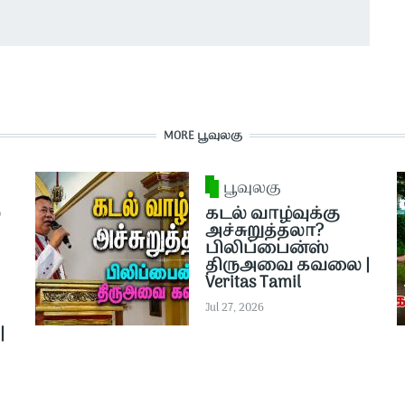
MORE பூவுலகு
பூவுலகு
்
கடல் வாழ்வுக்கு
அச்சுறுத்தலா?
பிலிப்பைன்ஸ்
திருஅவை கவலை |
Veritas Tamil
Jul 27, 2026
|