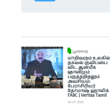
பூவுலகு
மாறிவரும் உலகில
தகவல் குவிப்பை
விட ஆன்மீக
ஞானமும்
பகுத்தறிதலும்
அவசியம்:
பேராசிரியர்
தோமாஷ் ஹாலிக் 
FABC | Veritas Tamil
Jul 29, 2026