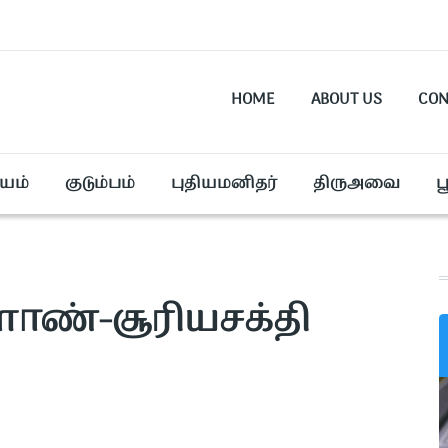
HOME
ABOUT US
CON
யம்
குடும்பம்
புதியமனிதர்
திருஅவை
ப
ளாண்-சூரியசக்தி