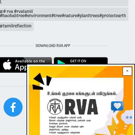
(
# rva #rvatamil
#baobabtree#environment#tree#nature#planttrees#protectearth
tamilreflection
DOWNLOAD RVA APP
×
STAY CONNECTED WITH US!