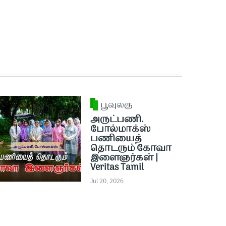
பூவுலகு
அருட்பணி.
போல்மாக்ஸ்
பணியைத்
தொடரும் கோவா
இளைஞர்கள் |
Veritas Tamil
Jul 20, 2026