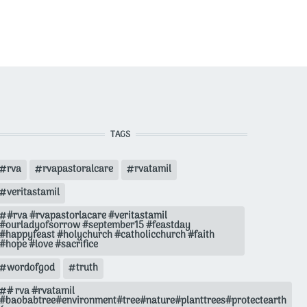
TAGS
rva
rvapastoralcare
rvatamil
veritastamil
#rva #rvapastorlacare #veritastamil
#ourladyofsorrow #september15 #feastday
#happyfeast #holychurch #catholicchurch #faith
#hope #love #sacrifice
wordofgod
truth
# rva #rvatamil
#baobabtree#environment#tree#nature#planttrees#protectearth