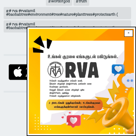
wordofgod
truth
# rva #rvatamil
#baobabtree#environment#tree#nature#planttrees#protectearth (
# rva #rvatamil
#baobabtree#environment#tree#nature#planttrees#protectearth
×
tamilreflection
DOWNLOAD RVA APP
STAY CONNECTED WITH US!