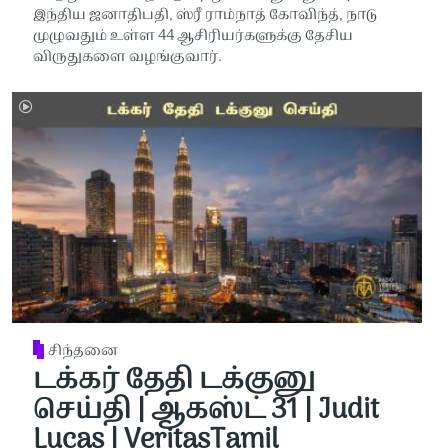
இந்திய ஜனாதிபதி, ஸ்ரீ ராம்நாத் கோவிந்த், நாடு
முழுவதும் உள்ள 44 ஆசிரியர்களுக்கு தேசிய
விருதுகளை வழங்குவார்.
சிந்தனை
டக்கர் தேதி டக்குனு
செய்தி | ஆகஸ்ட் 31 | Judit
Lucas | VeritasTamil