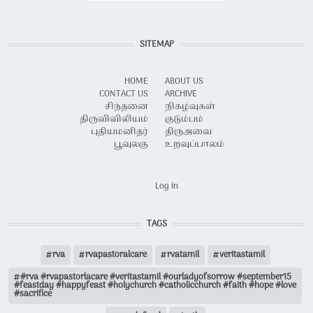
SITEMAP
HOME
ABOUT US
CONTACT US
ARCHIVE
சிந்தனை
நிகழ்வுகள்
திருவிவிலியம்
குடும்பம்
புதியமனிதர்
திருஅவை
பூவுலகு
உறவுப்பாலம்
USER ACCOUNT MENU
Log in
TAGS
rva
rvapastoralcare
rvatamil
veritastamil
#rva #rvapastorlacare #veritastamil #ourladyofsorrow #september15
#feastday #happyfeast #holychurch #catholicchurch #faith #hope #love
#sacrifice