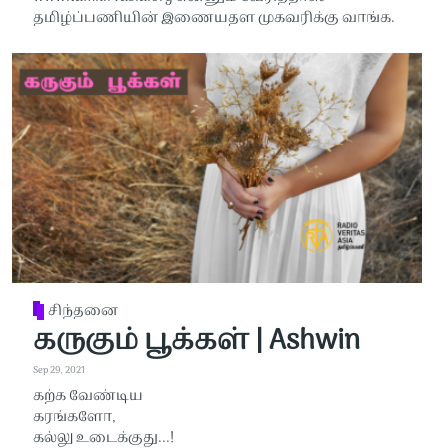
தமிழ்ப்பணியின் இணையதள முகவரிக்கு வாங்க.
சிந்தனை
கருகும் பூக்கள் | Ashwin
Sep 29, 2021
கற்க வேண்டிய
கரங்களோ,
கல்லு உடைக்குது...!