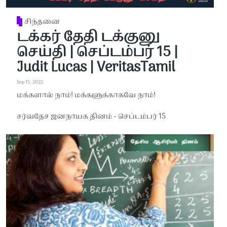
சிந்தனை
டக்கர் தேதி டக்குனு
செய்தி | செப்டம்பர் 15 |
Judit Lucas | VeritasTamil
Sep 15, 2022
மக்களால் நாம்! மக்களுக்காகவே நாம்!
சர்வதேச ஜனநாயக தினம் - செப்டம்பர் 15