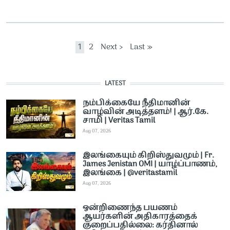
Pagination
Current page
Page
Next page
Last page
1
2
Next ›
Last »
LATEST
நம்பிக்கையே நீதிமானின்
வாழ்வின் அடித்தளம்! | ஆர்.கே.
சாமி | Veritas Tamil
Aug 07, 2026
இலங்கையும் கிறிஸ்துவமும் | Fr.
James Jenistan OMI | யாழ்ப்பாணம்,
இலங்கை | @veritastamil ​
Aug 07, 2026
ஒன்றிணைந்த பயணம்
ஆயர்களின் அதிகாரத்தைக்
குறைப்பதில்லை: கர்தினால்