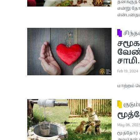
தனக்குத்
என்று தோ
என்பதைப்
சிந்
சமூக 
வேண்ட
சாமி.
Feb 19, 2024
மாற்றம் 
குடும்
மூத்த
May 06, 202
மூத்தோர்
அவர்கள் 