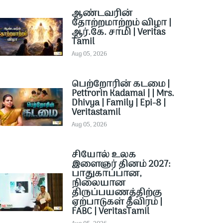
ஆண்டவரின்
தோற்றமாற்றம் விழா |
ஆர்.கே. சாமி | Veritas
Tamil
Aug 05, 2026
பெற்றோரின் கடமை |
Pettrorin Kadamai | | Mrs.
Dhivya | Family | Epi-8 |
Veritastamil ​
Aug 05, 2026
சியோல் உலக
இளைஞர் தினம் 2027:
பாதுகாப்பான,
நிலையான
திருப்பயணத்திற்கு
ஏற்பாடுகள் தீவிரம் |
FABC | VeritasTamil