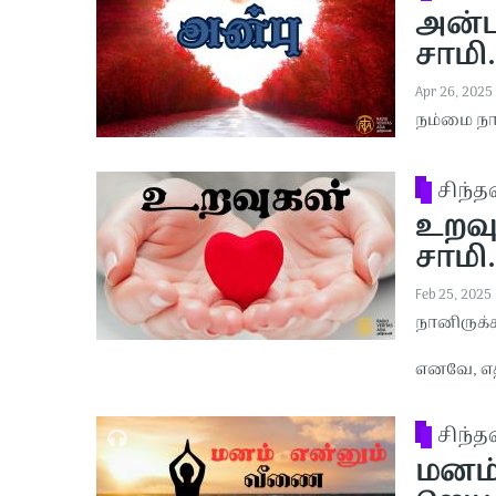
அன்பு
சாமி.
Apr 26, 2025
நம்மை நா
சிந்
உறவுக
சாமி.
Feb 25, 2025
நானிருக்
எனவே, எதி
சிந்
மனம்