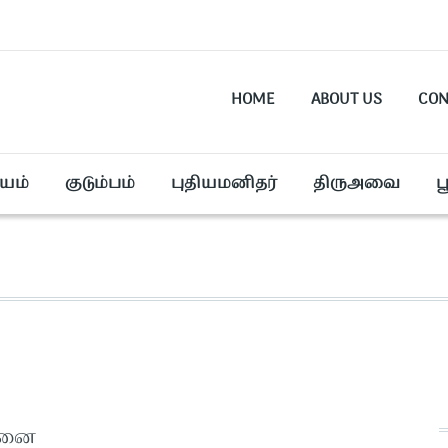
HOME
ABOUT US
CON
யம்
குடும்பம்
புதியமனிதர்
திருஅவை
ப
தனை