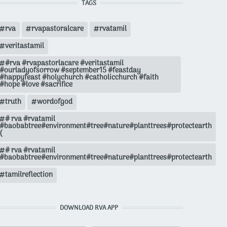
TAGS
rva
rvapastoralcare
rvatamil
veritastamil
#rva #rvapastorlacare #veritastamil
#ourladyofsorrow #september15 #feastday
#happyfeast #holychurch #catholicchurch #faith
#hope #love #sacrifice
truth
wordofgod
# rva #rvatamil
#baobabtree#environment#tree#nature#planttrees#protectearth
(
# rva #rvatamil
#baobabtree#environment#tree#nature#planttrees#protectearth
tamilreflection
DOWNLOAD RVA APP