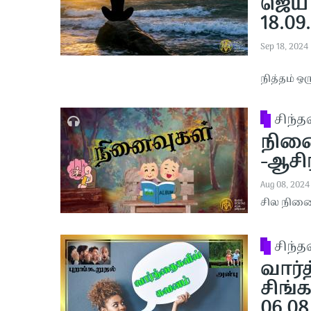
ஜெய 
18.09
Sep 18, 2024
நித்தம் ஒ
சிந்
நினை
-ஆசிர
Aug 08, 2024
சில நின
சிந்
வார்த
சிங்க
06.08