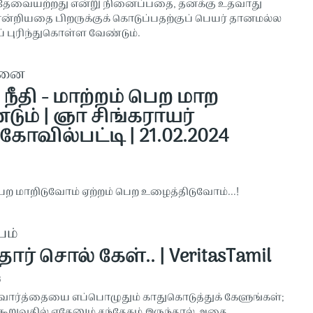
 தேவையற்றது என்று நினைப்பதை, தனக்கு உதவாது
ன்றியதை பிறருக்குக் கொடுப்பதற்குப் பெயர் தானமல்ல
 புரிந்துகொள்ள வேண்டும்.
தனை
நீதி - மாற்றம் பெற மாற
ும் | ஞா சிங்கராயர்
கோவில்பட்டி | 21.02.2024
பெற மாறிடுவோம் ஏற்றம் பெற உழைத்திடுவோம்...!
பம்
ோர் சொல் கேள்.. | VeritasTamil
3
 வார்த்தையை எப்பொழுதும் காதுகொடுத்துக் கேளுங்கள்;
கூறுவதில் ஏதேனும் சந்தேகம் இருந்தால் அதை