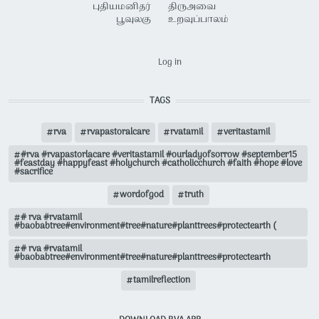
புதியமனிதர்
திருஅவை
பூவுலகு
உறவுப்பாலம்
USER ACCOUNT MENU
Log in
TAGS
rva
rvapastoralcare
rvatamil
veritastamil
#rva #rvapastorlacare #veritastamil #ourladyofsorrow #september15
#feastday #happyfeast #holychurch #catholicchurch #faith #hope #love
#sacrifice
wordofgod
truth
# rva #rvatamil
#baobabtree#environment#tree#nature#planttrees#protectearth (
# rva #rvatamil
#baobabtree#environment#tree#nature#planttrees#protectearth
tamilreflection