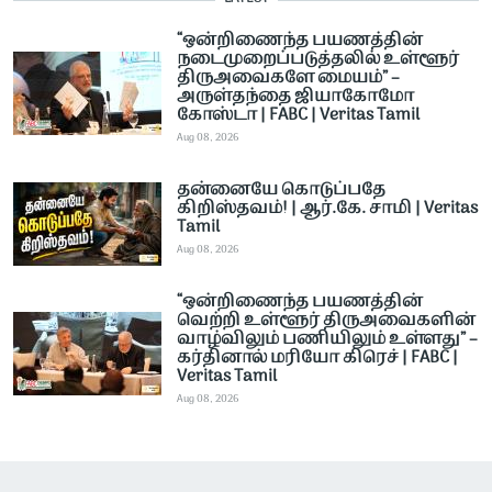
“ஒன்றிணைந்த பயணத்தின்
நடைமுறைப்படுத்தலில் உள்ளூர்
திருஅவைகளே மையம்” –
அருள்தந்தை ஜியாகோமோ
கோஸ்டா | FABC | Veritas Tamil
Aug 08, 2026
தன்னையே கொடுப்பதே
கிறிஸ்தவம்! | ஆர்.கே. சாமி | Veritas
Tamil
Aug 08, 2026
“ஒன்றிணைந்த பயணத்தின்
வெற்றி உள்ளூர் திருஅவைகளின்
வாழ்விலும் பணியிலும் உள்ளது” –
கர்தினால் மரியோ கிரெச் | FABC |
Veritas Tamil
Aug 08, 2026