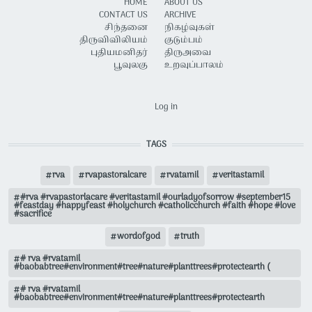
HOME
ABOUT US
CONTACT US
ARCHIVE
சிந்தனை
நிகழ்வுகள்
திருவிவிலியம்
குடும்பம்
புதியமனிதர்
திருஅவை
பூவுலகு
உறவுப்பாலம்
USER ACCOUNT MENU
Log in
TAGS
rva
rvapastoralcare
rvatamil
veritastamil
#rva #rvapastorlacare #veritastamil #ourladyofsorrow #september15
#feastday #happyfeast #holychurch #catholicchurch #faith #hope #love
#sacrifice
wordofgod
truth
# rva #rvatamil
#baobabtree#environment#tree#nature#planttrees#protectearth (
# rva #rvatamil
#baobabtree#environment#tree#nature#planttrees#protectearth