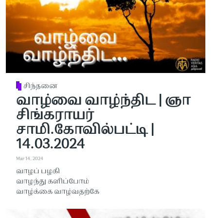
சிந்தனை
வாழ்வை வாழ்ந்திட | ஞா
சிங்கராயர்
சாமி.கோவில்பட்டி |
14.03.2024
Mar 14, 2024
வாழப் பழகி
வாழந்து களிப்போம்
வாழ்க்கை வாழ்வதற்கே