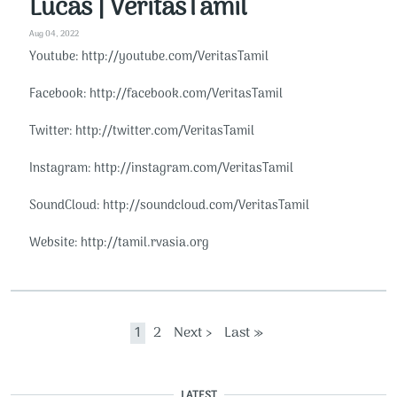
Lucas | VeritasTamil
Aug 04, 2022
Youtube: http://youtube.com/VeritasTamil​​
Facebook: http://facebook.com/VeritasTamil​​
Twitter: http://twitter.com/VeritasTamil​​
Instagram: http://instagram.com/VeritasTamil​​
SoundCloud: http://soundcloud.com/VeritasTamil​​
Website: http://tamil.rvasia.org​​
Pagination
Current page
Page
Next page
Last page
1
2
Next ›
Last »
LATEST