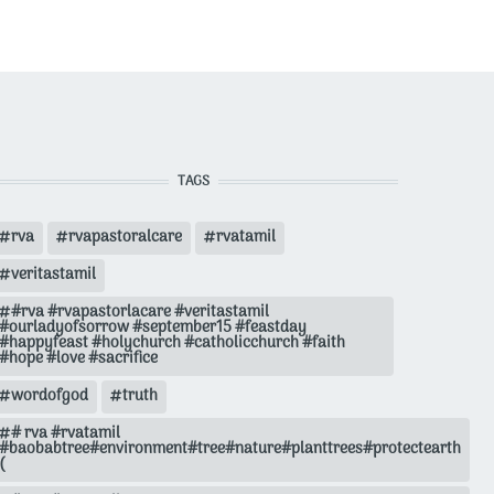
TAGS
rva
rvapastoralcare
rvatamil
veritastamil
#rva #rvapastorlacare #veritastamil
#ourladyofsorrow #september15 #feastday
#happyfeast #holychurch #catholicchurch #faith
#hope #love #sacrifice
wordofgod
truth
# rva #rvatamil
#baobabtree#environment#tree#nature#planttrees#protectearth
(