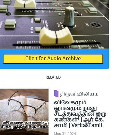
Click for Audio Archive
RELATED
திருவிவிலியம்
விவேகமும்
ஞானமும் நமது
சீடத்துவத்தின் இரு
கண்கள்! | ஆர்.கே.
சாமி | VeritasTamil
May 31, 2024