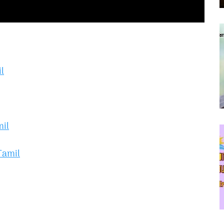
l
mil
Tamil