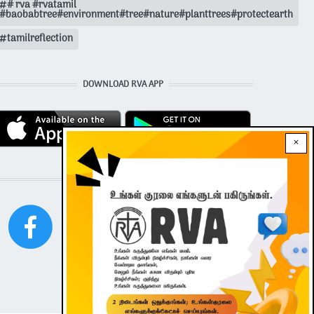
# rva #rvatamil
#baobabtree#environment#tree#nature#planttrees#protectearth
tamilreflection
DOWNLOAD RVA APP
×
STAY CONNECTED WITH US!