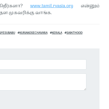
கிறீர்களா?
www.tamil.rvasia.org
என்னும்
ள முகவரிக்கு வாங்க.
IYESUBABU
KURIAKOSECHAVARA
KERALA
SAINTHOOD