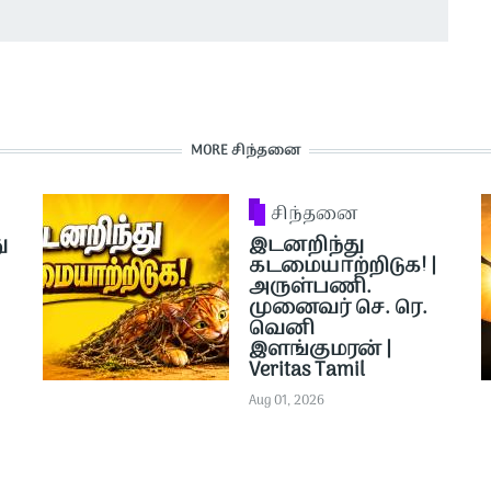
MORE சிந்தனை
சிந்தனை
ு
இடனறிந்து
கடமையாற்றிடுக! |
அருள்பணி.
முனைவர் செ. ரெ.
வெனி
இளங்குமரன் |
Veritas Tamil
Aug 01, 2026