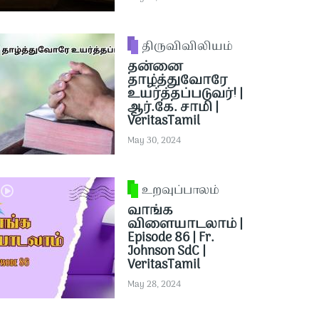
திருவிவிலியம்
தன்னை
தாழ்த்துவோரே
உயர்த்தப்படுவர்! |
ஆர்.கே. சாமி |
VeritasTamil
May 30, 2024
உறவுப்பாலம்
வாங்க
விளையாடலாம் |
Episode 86 | Fr.
Johnson SdC |
VeritasTamil
May 28, 2024