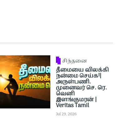
சிந்தனை
தீமையை விலக்கி
நன்மை செய்க!|
அருள்பணி.
முனைவர் செ. ரெ.
வெனி
இளங்குமரன் |
Veritas Tamil
Jul 29, 2026