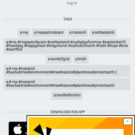
USER ACCOUNT MENU
Log in
TAGS
rva
rvapastoralcare
rvatamil
veritastamil
#rva #rvapastorlacare #veritastamil #ourladyofsorrow #september15
#feastday #happyfeast #holychurch #catholicchurch #faith #hope #love
#sacrifice
wordofgod
truth
# rva #rvatamil
#baobabtree#environment#tree#nature#planttrees#protectearth (
# rva #rvatamil
#baobabtree#environment#tree#nature#planttrees#protectearth
tamilreflection
DOWNLOAD RVA APP
×