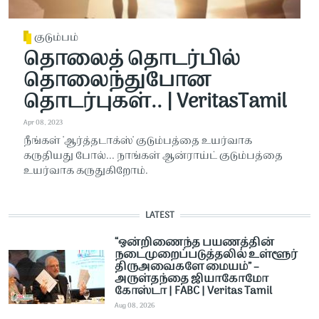
குடும்பம்
தொலைத் தொடர்பில்
தொலைந்துபோன
தொடர்புகள்.. | VeritasTamil
Apr 08, 2023
நீங்கள் 'ஆர்த்தடாக்ஸ்' குடும்பத்தை உயர்வாக
கருதியது போல்... நாங்கள் ஆன்ராய்ட் குடும்பத்தை
உயர்வாக கருதுகிறோம்.
LATEST
“ஒன்றிணைந்த பயணத்தின்
நடைமுறைப்படுத்தலில் உள்ளூர்
திருஅவைகளே மையம்” –
அருள்தந்தை ஜியாகோமோ
கோஸ்டா | FABC | Veritas Tamil
Aug 08, 2026