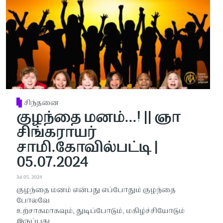
சிந்தனை
குழந்தை மனம்...! || ஞா
சிங்கராயர்
சாமி.கோவில்பட்டி |
05.07.2024
Jul 05, 2024
குழந்தை மனம் என்பது எப்போதும் குழந்தை
போலவே
உற்சாகமாகவும், துடிப்போடும், மகிழ்ச்சியோடும்
இருப்பது