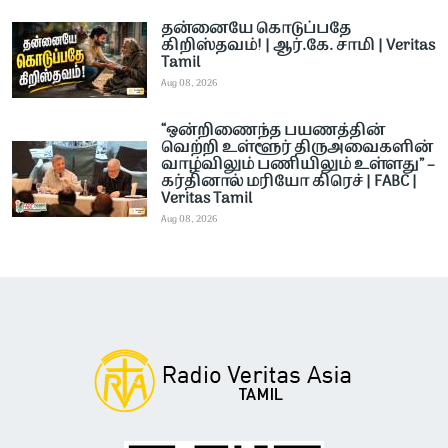
தன்னையே கொடுப்பதே
கிறிஸ்தவம்! | ஆர்.கே. சாமி | Veritas
Tamil
Aug 08, 2026
“ஒன்றிணைந்த பயணத்தின்
வெற்றி உள்ளூர் திருஅவைகளின்
வாழ்விலும் பணியிலும் உள்ளது” –
கர்தினால் மரியோ கிரெச் | FABC |
Veritas Tamil
Aug 08, 2026