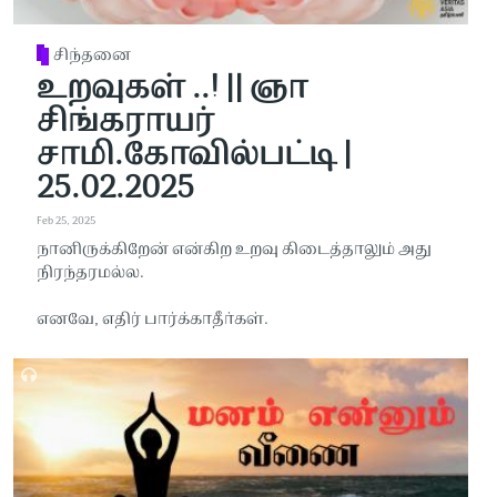
சிந்தனை
உறவுகள் ..! || ஞா
சிங்கராயர்
சாமி.கோவில்பட்டி |
25.02.2025
Feb 25, 2025
நானிருக்கிறேன் என்கிற உறவு கிடைத்தாலும் அது
நிரந்தரமல்ல.
எனவே, எதிர் பார்க்காதீா்கள்.