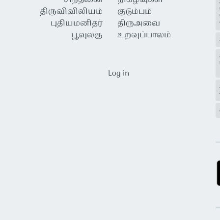
திருவிவிலியம்
குடும்பம்
புதியமனிதர்
திருஅவை
பூவுலகு
உறவுப்பாலம்
USER ACCOUNT MENU
Log in