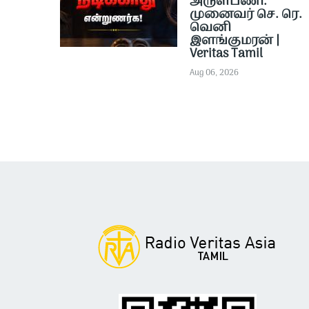
அருள்பணி.
முனைவர் செ. ரெ.
வெனி
இளங்குமரன் |
Veritas Tamil
Aug 06, 2026