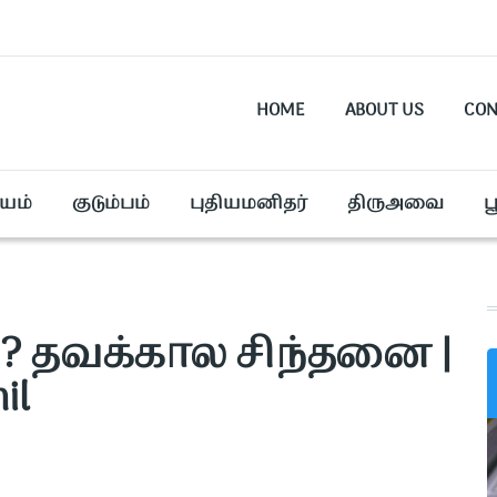
HOME
ABOUT US
CON
யம்
குடும்பம்
புதியமனிதர்
திருஅவை
ப
..? தவக்கால சிந்தனை |
il