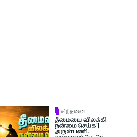
சிந்தனை
தீமையை விலக்கி
நன்மை செய்க!|
அருள்பணி.