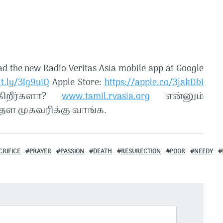
d the new Radio Veritas Asia mobile app at Google
it.ly/3lg9uIQ
Apple Store:
https://apple.co/3jakDbi
கிறீர்களா?
www.tamil.rvasia.org
என்னும்
ள முகவரிக்கு வாங்க.
CRIFICE
PRAYER
PASSION
DEATH
RESURECTION
POOR
NEEDY