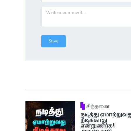
சிந்தனை
நடித்து ஏமாற்றுவத
நீடிக்காது
என்றுணர்க!|