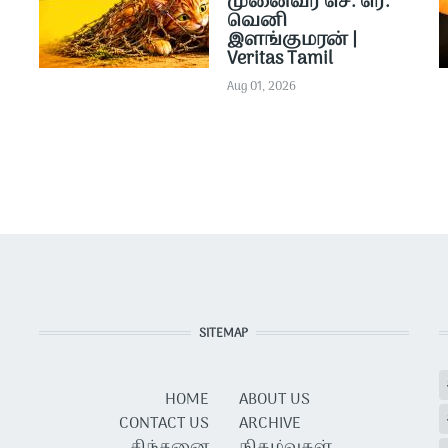
முனைவர் செ. ரெ.
வெனி
இளங்குமரன் |
Veritas Tamil
Aug 01, 2026
SITEMAP
HOME
ABOUT US
CONTACT US
ARCHIVE
சிந்தனை
நிகழ்வுகள்