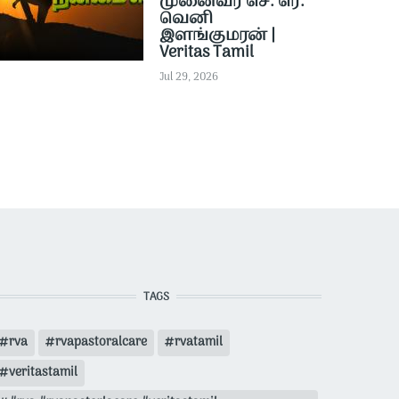
முனைவர் செ. ரெ.
வெனி
இளங்குமரன் |
Veritas Tamil
Jul 29, 2026
TAGS
rva
rvapastoralcare
rvatamil
veritastamil