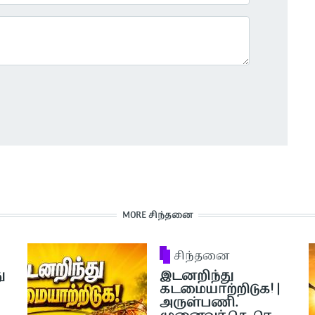
MORE சிந்தனை
சிந்தனை
ு
இடனறிந்து
கடமையாற்றிடுக! |
அருள்பணி.