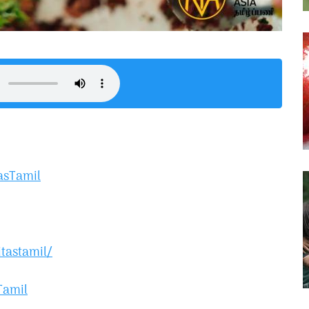
asTamil
tastamil/
Tamil