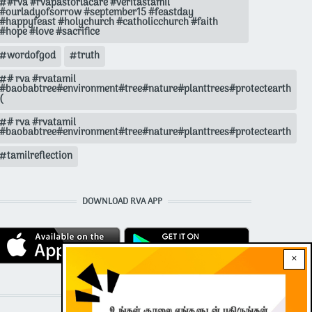
#rva #rvapastorlacare #veritastamil
#ourladyofsorrow #september15 #feastday
#happyfeast #holychurch #catholicchurch #faith
#hope #love #sacrifice
wordofgod
truth
# rva #rvatamil
#baobabtree#environment#tree#nature#planttrees#protectearth
(
# rva #rvatamil
#baobabtree#environment#tree#nature#planttrees#protectearth
tamilreflection
DOWNLOAD RVA APP
×
STAY CONNECTED WITH US!