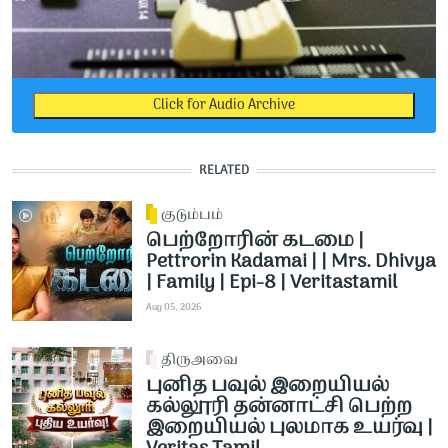
Click for Audio Archive
RELATED
குடும்பம்
பெற்றோரின் கடமை |
Pettrorin Kadamai | | Mrs. Dhivya
| Family | Epi-8 | Veritastamil ​
Aug 05, 2026
திருஅவை
புனித பவுல் இறையியல்
கல்லூரி தன்னாட்சி பெற்ற
இறையியல் புலமாக உயர்வு |