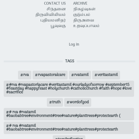
CONTACT US
ARCHIVE
சிந்தனை
நிகழ்வுகள்
திருவிவிலியம்
குடும்பம்
புதியமனிதர்
திருஅவை
பூவுலகு
உறவுப்பாலம்
USER ACCOUNT MENU
Log in
TAGS
rva
rvapastoralcare
rvatamil
veritastamil
#rva #rvapastorlacare #veritastamil #ourladyofsorrow #september15
#feastday #happyfeast #holychurch #catholicchurch #faith #hope #love
#sacrifice
truth
wordofgod
# rva #rvatamil
#baobabtree#environment#tree#nature#planttrees#protectearth (
# rva #rvatamil
#baobabtree#environment#tree#nature#planttrees#protectearth