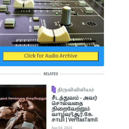
Click for Audio Archive
RELATED
திருவிவிலியம்
சீடத்துவம் - அவர்
சொல்வதை
நிறைவேற்றும்
வாழ்வு!|ஆர்.கே.
சாமி | VeritasTamil
Aug 04, 2024