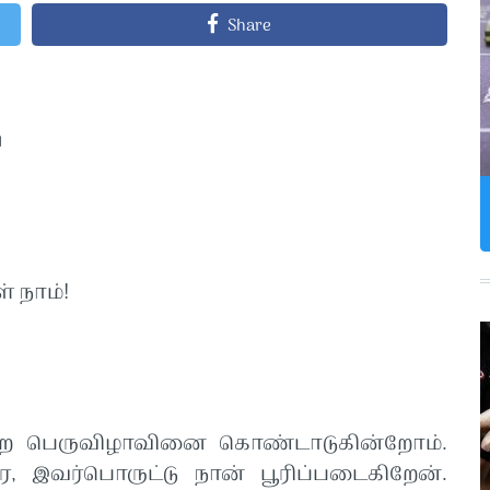
Share
்
 நாம்!
்ற பெருவிழாவினை கொண்டாடுகின்றோம்.
இவர்பொருட்டு நான் பூரிப்படைகிறேன்.