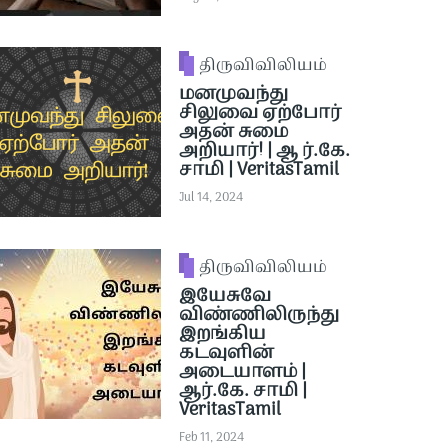
திருவிவிலியம்
மனமுவந்து
சிலுவை ஏற்போர்
அதன் சுமை
அறியார்! | ஆ ர்.கே.
சாமி | VeritasTamil
Jul 14, 2024
திருவிவிலியம்
இயேசுவே
விண்ணிலிருந்து
இறங்கிய
கடவுளின்
அடையாளம் |
ஆர்.கே. சாமி |
VeritasTamil
Feb 11, 2024