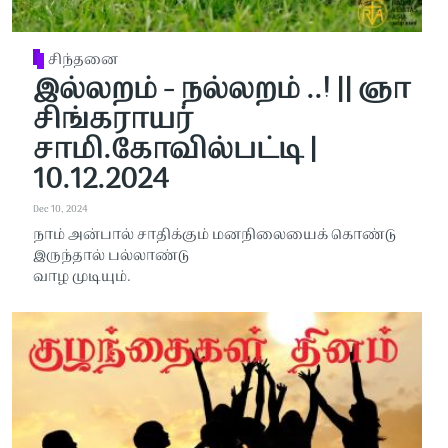
சிந்தனை
இல்லறம் - நல்லறம் ..! || ஞா
சிங்கராயர்
சாமி.கோவில்பட்டி |
10.12.2024
Dec 10, 2024
நாம் அன்பால் சாதிக்கும் மனநிலையைக் கொண்டு
இருந்தால் பல்லாண்டு
வாழ முடியும்.