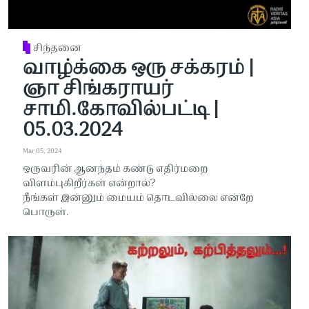
சிந்தனை
வாழ்க்கை ஒரு சக்கரம் |
ஞா சிங்கராயர்
சாமி.கோவில்பட்டி |
05.03.2024
Mar 05, 2024
ஒருவரின் ஆனந்தம் கண்டு எதிர்மறை
விளம்புகிறீர்கள் என்றால்?
நீங்கள் இன்னும் மையம் தொடவில்லை என்றே
பொருள்.