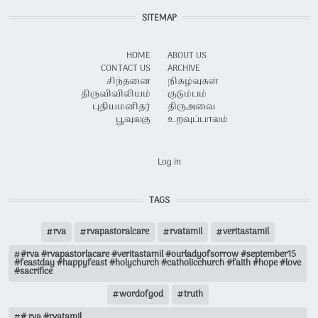
SITEMAP
HOME
ABOUT US
CONTACT US
ARCHIVE
சிந்தனை
நிகழ்வுகள்
திருவிவிலியம்
குடும்பம்
புதியமனிதர்
திருஅவை
பூவுலகு
உறவுப்பாலம்
USER ACCOUNT MENU
Log in
TAGS
rva
rvapastoralcare
rvatamil
veritastamil
#rva #rvapastorlacare #veritastamil #ourladyofsorrow #september15
#feastday #happyfeast #holychurch #catholicchurch #faith #hope #love
#sacrifice
wordofgod
truth
# rva #rvatamil