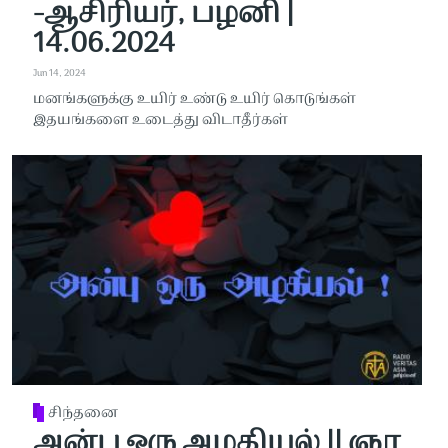
-ஆசிரியர், பழனி |
14.06.2024
Jun 14, 2024
மனங்களுக்கு உயிர் உண்டு உயிர் கொடுங்கள்
இதயங்களை உடைத்து விடாதீர்கள்
சிந்தனை
அன்பு ஒரு அழகியல் || ஞா