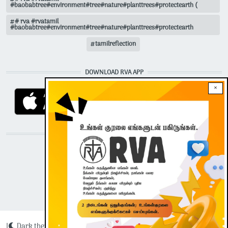
#baobabtree#environment#tree#nature#planttrees#protectearth (
# rva #rvatamil
#baobabtree#environment#tree#nature#planttrees#protectearth
tamilreflection
DOWNLOAD RVA APP
×
STAY CONNECTED WITH US!
|
Dark theme