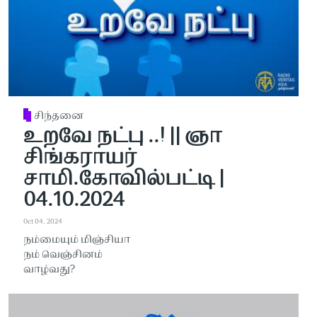
சிந்தனை
உறவே நட்பு ..! || ஞா
சிங்கராயர்
சாமி.கோவில்பட்டி |
04.10.2024
Oct 04, 2024
நம்மையும் மிஞ்சியா
நம் வெஞ்சினம்
வாழ்வது?