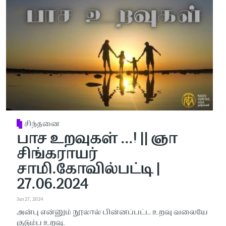
சிந்தனை
பாச உறவுகள் ...! || ஞா
சிங்கராயர்
சாமி.கோவில்பட்டி |
27.06.2024
Jun 27, 2024
அன்பு என்னும் நூலால் பின்னப்பட்ட உறவு வலையே
குடும்ப உறவு.