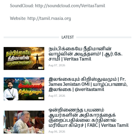
SoundCloud: http://soundcloud.com/VeritasTamil​​
Website: http://tamil.rvasia.org
LATEST
நம்பிக்கையே நீதிமானின்
வாழ்வின் அடித்தளம்! | ஆர்.கே.
சாமி | Veritas Tamil
Aug 07, 2026
இலங்கையும் கிறிஸ்துவமும் | Fr.
James Jenistan OMI | யாழ்ப்பாணம்,
இலங்கை | @veritastamil ​
Aug 07, 2026
ஒன்றிணைந்த பயணம்
ஆயர்களின் அதிகாரத்தைக்
குறைப்பதில்லை: கர்தினால்
மரியோ கிரெச் | FABC | Veritas Tamil
Aug 06, 2026