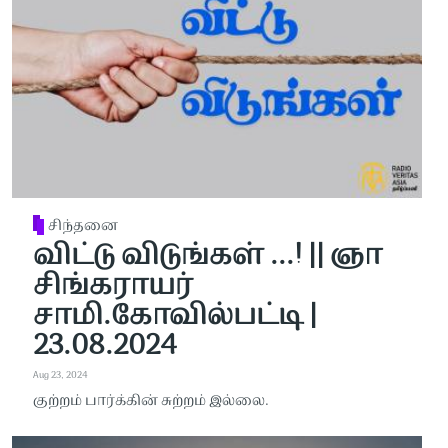
சிந்தனை
விட்டு விடுங்கள் ...! || ஞா
சிங்கராயர்
சாமி.கோவில்பட்டி |
23.08.2024
Aug 23, 2024
குற்ற‌ம் பா‌ர்‌க்‌கி‌ன் சு‌ற்ற‌ம் இல்லை.