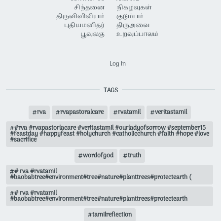
சிந்தனை
நிகழ்வுகள்
திருவிவிலியம்
குடும்பம்
புதியமனிதர்
திருஅவை
பூவுலகு
உறவுப்பாலம்
USER ACCOUNT MENU
Log in
TAGS
rva
rvapastoralcare
rvatamil
veritastamil
#rva #rvapastorlacare #veritastamil #ourladyofsorrow #september15
#feastday #happyfeast #holychurch #catholicchurch #faith #hope #love
#sacrifice
wordofgod
truth
# rva #rvatamil
#baobabtree#environment#tree#nature#planttrees#protectearth (
# rva #rvatamil
#baobabtree#environment#tree#nature#planttrees#protectearth
tamilreflection