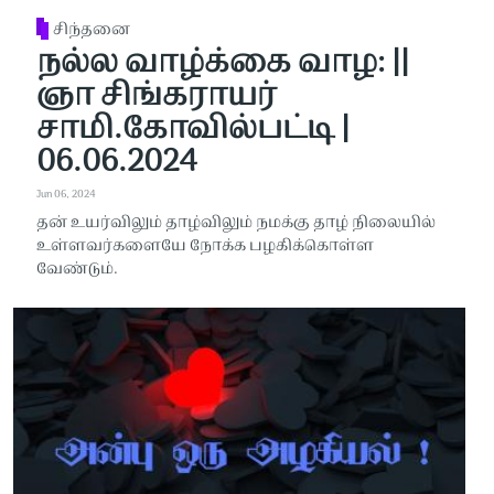
சிந்தனை
நல்ல வாழ்க்கை வாழ: ||
ஞா சிங்கராயர்
சாமி.கோவில்பட்டி |
06.06.2024
Jun 06, 2024
தன் உயர்விலும் தாழ்விலும் நமக்கு தாழ் நிலையில்
உள்ளவர்களையே நோக்க பழகிக்கொள்ள
வேண்டும்.