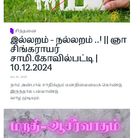
சிந்தனை
இல்லறம் - நல்லறம் ..! || ஞா
சிங்கராயர்
சாமி.கோவில்பட்டி |
10.12.2024
Dec 10, 2024
நாம் அன்பால் சாதிக்கும் மனநிலையைக் கொண்டு
இருந்தால் பல்லாண்டு
வாழ முடியும்.