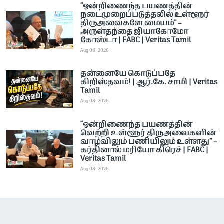
“ஒன்றிணைந்த பயணத்தின்
நடைமுறைப்படுத்தலில் உள்ளூர்
திருஅவைகளே மையம்” –
அருள்தந்தை ஜியாகோமோ
கோஸ்டா | FABC | Veritas Tamil
Aug 08, 2026
தன்னையே கொடுப்பதே
கிறிஸ்தவம்! | ஆர்.கே. சாமி | Veritas
Tamil
Aug 08, 2026
“ஒன்றிணைந்த பயணத்தின்
வெற்றி உள்ளூர் திருஅவைகளின்
வாழ்விலும் பணியிலும் உள்ளது” –
கர்தினால் மரியோ கிரெச் | FABC |
Veritas Tamil
Aug 08, 2026