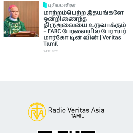
புதியமனிதர்
மாற்றம்பெற்ற இதயங்களே
ஒன்றிணைந்த
திருஅவையை உருவாக்கும்
– FABC பேரவையில் பேராயர்
மார்கோ டின் வின் | Veritas
Tamil
Jul 27, 2026