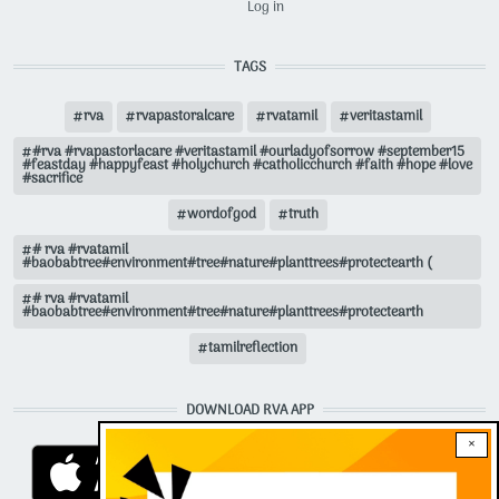
Log in
TAGS
rva
rvapastoralcare
rvatamil
veritastamil
#rva #rvapastorlacare #veritastamil #ourladyofsorrow #september15
#feastday #happyfeast #holychurch #catholicchurch #faith #hope #love
#sacrifice
wordofgod
truth
# rva #rvatamil
#baobabtree#environment#tree#nature#planttrees#protectearth (
# rva #rvatamil
#baobabtree#environment#tree#nature#planttrees#protectearth
tamilreflection
DOWNLOAD RVA APP
×