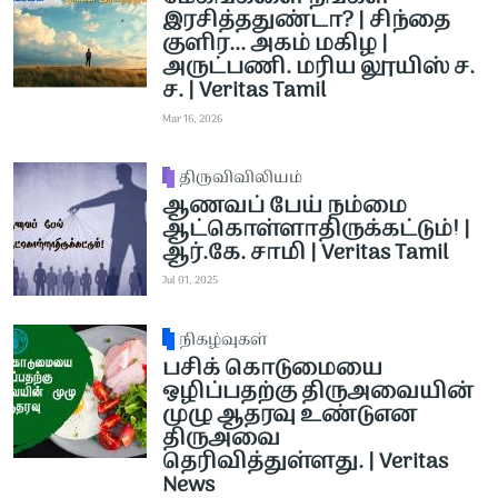
இரசித்ததுண்டா? | சிந்தை
குளிர... அகம் மகிழ |
அருட்பணி. மரிய லூயிஸ் ச.
ச. | Veritas Tamil
Mar 16, 2026
திருவிவிலியம்
ஆணவப் பேய் நம்மை
ஆட்கொள்ளாதிருக்கட்டும்! |
ஆர்.கே. சாமி | Veritas Tamil
Jul 01, 2025
நிகழ்வுகள்
பசிக் கொடுமையை
ஒழிப்பதற்கு திருஅவையின்
முழு ஆதரவு உண்டுஎன
திருஅவை
தெரிவித்துள்ளது. | Veritas
News